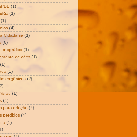
aPDB
(1)
aRio
(1)
(1)
mias
(4)
a Cidadania
(1)
é
(5)
 ortográfico
(1)
amento de cães
(1)
(1)
ado
(1)
tos orgânicos
(2)
2)
Abreu
(1)
s
(1)
s para adoção
(2)
s perdidos
(4)
ina
(1)
1)
 de rua
(4)