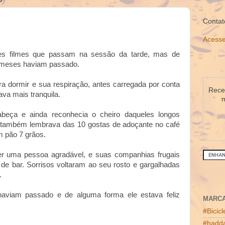
Contat
Acesse
ses filmes que passam na sessão da tarde, mas de
s meses haviam passado.
ra dormir e sua respiração, antes carregada por conta
Receb
ava mais tranquila.
m
beça e ainda reconhecia o cheiro daqueles longos
também lembrava das 10 gostas de adoçante no café
m pão 7 grãos.
er uma pessoa agradável, e suas companhias frugais
e bar. Sorrisos voltaram ao seu rosto e gargalhadas
.
aviam passado e de alguma forma ele estava feliz
MARC
#Bicic
#hadda