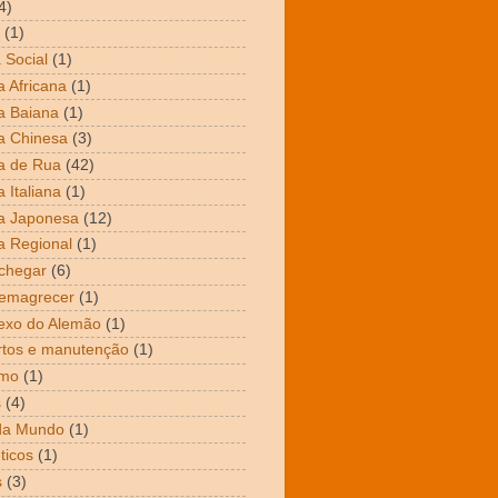
4)
(1)
 Social
(1)
 Africana
(1)
a Baiana
(1)
a Chinesa
(3)
a de Rua
(42)
 Italiana
(1)
a Japonesa
(12)
 Regional
(1)
chegar
(6)
emagrecer
(1)
exo do Alemão
(1)
tos e manutenção
(1)
mo
(1)
s
(4)
da Mundo
(1)
ticos
(1)
s
(3)