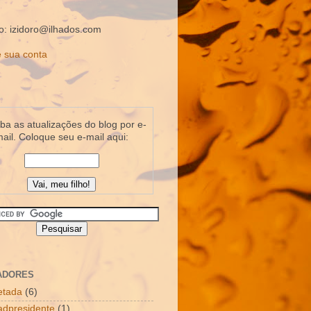
o: izidoro@ilhados.com
 sua conta
a as atualizações do blog por e-
ail. Coloque seu e-mail aqui:
ADORES
letada
(6)
dpresidente
(1)