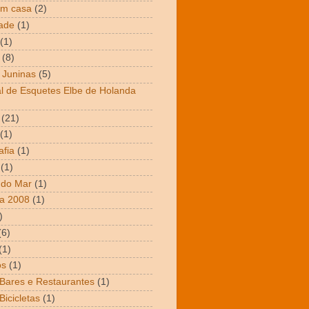
em casa
(2)
dade
(1)
(1)
(8)
 Juninas
(5)
al de Esquetes Elbe de Holanda
(21)
(1)
afia
(1)
(1)
 do Mar
(1)
a 2008
(1)
)
(6)
(1)
os
(1)
 Bares e Restaurantes
(1)
Bicicletas
(1)