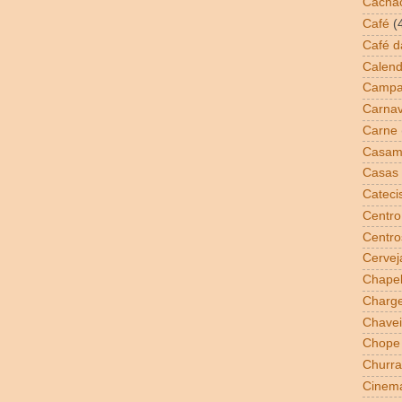
Cacha
Café
(
Café 
Calend
Campa
Carnav
Carne
Casam
Casas 
Cateci
Centro
Centro
Cervej
Chapel
Charg
Chavei
Chope
Churra
Cinem