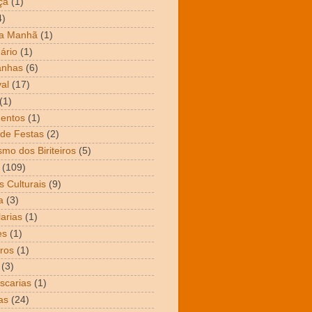
ça
(1)
4)
da Manhã
(1)
ário
(1)
nhas
(6)
al
(17)
(1)
entos
(1)
de Festas
(2)
smo dos Biriteiros
(5)
(109)
s Culturais
(9)
a
(3)
arias
(1)
es
(1)
ros
(1)
(3)
scarias
(1)
as
(24)