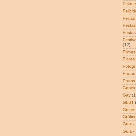
Feito 
Felici
Férias
Festas
Festas
Festiv
(12)
Filmes
Flores
Fotogr
Frutas
Frutos
Gabeir
Gay
(1
GLBT
Golpe
Gráfic
Guia -
Guia - 