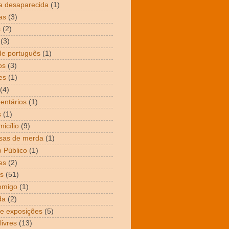
a desaparecida
(1)
as
(3)
s
(2)
(3)
de português
(1)
os
(3)
es
(1)
(4)
entários
(1)
s
(1)
icílio
(9)
sas de merda
(1)
 Público
(1)
es
(2)
s
(51)
omigo
(1)
da
(2)
 e exposições
(5)
livres
(13)