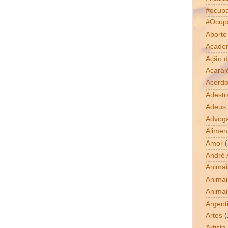
#ocup
#Ocup
Aborto
Acade
Ação d
Acaraj
Acordo
Adestr
Adeus
Advog
Alimen
Amor
(
André 
Animai
Animai
Animai
Argent
Artes
(
Artista