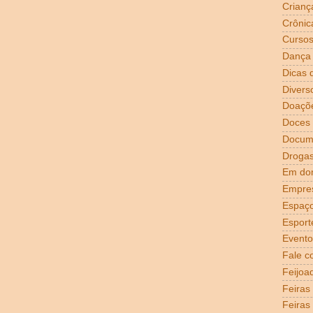
Crianç
Crônic
Curso
Dança
Dicas 
Divers
Doaçõ
Doces
Docum
Droga
Em dom
Empre
Espaço
Esport
Evento
Fale c
Feijoa
Feiras
Feiras 