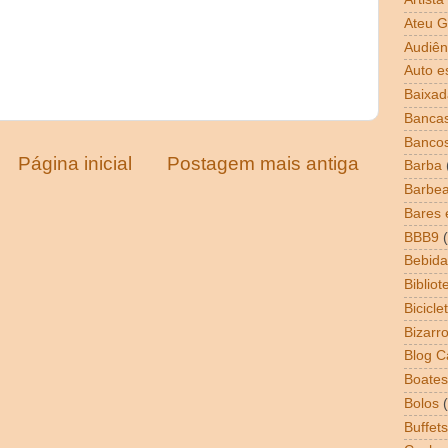
Ateu G
Audiên
Auto e
Baixad
Bancas
Banco
Página inicial
Postagem mais antiga
Barba
Barbea
Bares 
BBB9
Bebida
Bibliot
Bicicle
Bizarr
Blog 
Boates
Bolos
Buffets