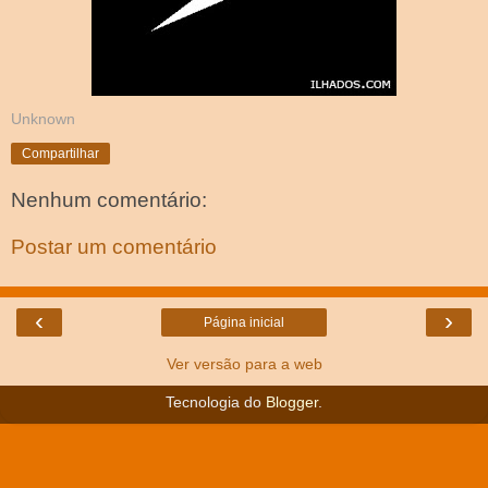
Unknown
Compartilhar
Nenhum comentário:
Postar um comentário
‹
›
Página inicial
Ver versão para a web
Tecnologia do
Blogger
.