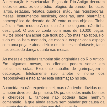
A decoração é espetacular. Peças do Rio Antigo decoram
todos os andares do prédio: relógios de parede, bonecas,
jarros, estátuas, retratos, quadros, máquinas registradoras,
mesas, instrumentos musicais, cadeiras, uma pharmácia
homeopática da década de 30 entre outros objetos. Tinha
até um Ford modelo A (se eu não me engano, não tinha
descrição). O acervo conta com mais de 10.000 peças.
Muitos poderiam achar que ficou poluído mas não ficou. Foi
tudo muito bem montado, de modo a ocupar cada espaço
com uma peça e ainda deixar os clientes confortáveis, tanto
nas pistas de dança quanto nas mesas.
As mesas e cadeiras também são originárias do Rio Antigo.
Em algumas mesas, os clientes podem sentar em
belíssimos sofás. Excelente trabalho de garimpagem e
decoração. Infelizmente não anotei o nome dos
responsáveis e não achei esta informação no site.
A comida eu não experimentei, mas não tenho dúvidas que
também deve ser de primeira. Os pratos todos muito bonitos
e cheirosos. E também não poderia fazer nenhum
comentário, já que ainda estava sem paladar por causa da
pimenta dos dois acarajés que tinha comido.