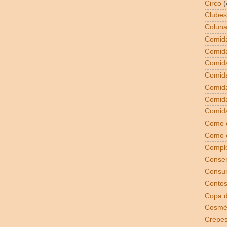
Circo
(
Clubes
Coluna
Comida
Comid
Comid
Comid
Comida
Comid
Comida
Como 
Como 
Compl
Conser
Consu
Conto
Copa 
Cosmé
Crepe