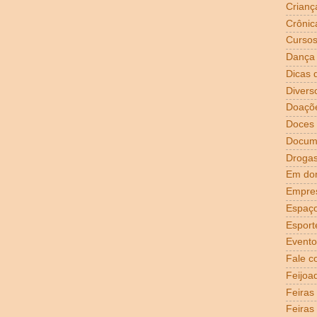
Crianç
Crônic
Curso
Dança
Dicas 
Divers
Doaçõ
Doces
Docum
Droga
Em dom
Empre
Espaço
Esport
Evento
Fale c
Feijoa
Feiras
Feiras 