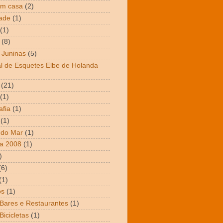
em casa
(2)
dade
(1)
(1)
(8)
 Juninas
(5)
al de Esquetes Elbe de Holanda
(21)
(1)
afia
(1)
(1)
 do Mar
(1)
a 2008
(1)
)
(6)
(1)
os
(1)
 Bares e Restaurantes
(1)
Bicicletas
(1)