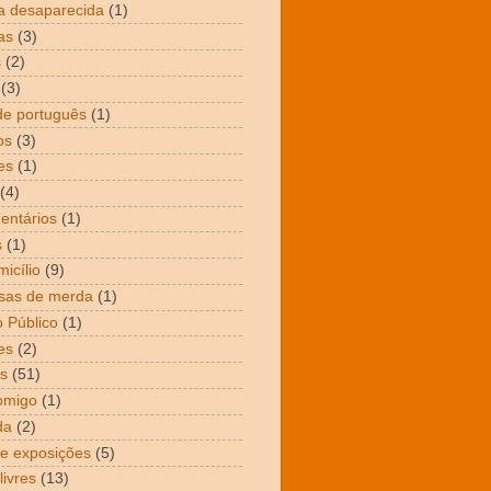
a desaparecida
(1)
as
(3)
s
(2)
(3)
de português
(1)
os
(3)
es
(1)
(4)
entários
(1)
s
(1)
icílio
(9)
sas de merda
(1)
 Público
(1)
es
(2)
s
(51)
omigo
(1)
da
(2)
 e exposições
(5)
livres
(13)