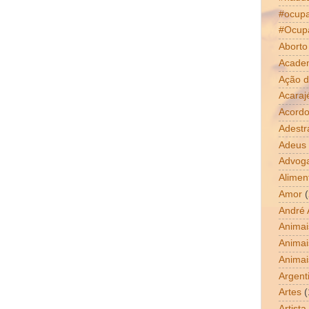
#ocup
#Ocup
Aborto
Acade
Ação d
Acaraj
Acordo
Adestr
Adeus
Advog
Alimen
Amor
(
André 
Animai
Animai
Animai
Argent
Artes
(
Artista