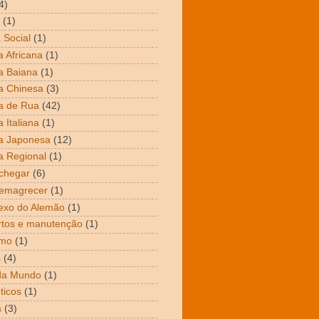
4)
(1)
 Social
(1)
 Africana
(1)
a Baiana
(1)
a Chinesa
(3)
a de Rua
(42)
 Italiana
(1)
a Japonesa
(12)
 Regional
(1)
chegar
(6)
emagrecer
(1)
exo do Alemão
(1)
tos e manutenção
(1)
mo
(1)
s
(4)
da Mundo
(1)
ticos
(1)
s
(3)