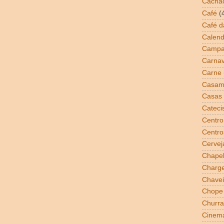
Cacha
Café
(
Café 
Calend
Campa
Carnav
Carne
Casam
Casas 
Cateci
Centro
Centro
Cervej
Chapel
Charg
Chavei
Chope
Churra
Cinem