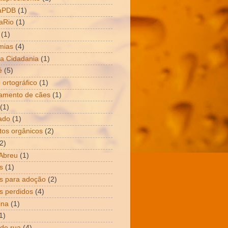
aPDB
(1)
aRio
(1)
(1)
mias
(4)
a Cidadania
(1)
é
(5)
 ortográfico
(1)
amento de cães
(1)
(1)
ado
(1)
tos orgânicos
(2)
2)
Abreu
(1)
s
(1)
s para adoção
(2)
s perdidos
(4)
ina
(1)
1)
 de rua
(4)