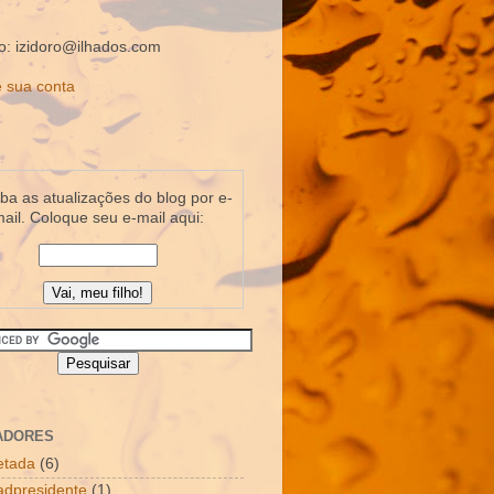
o: izidoro@ilhados.com
 sua conta
a as atualizações do blog por e-
ail. Coloque seu e-mail aqui:
ADORES
letada
(6)
dpresidente
(1)