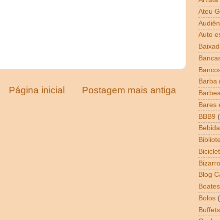
Ateu G
Audiên
Auto e
Baixad
Bancas
Banco
Barba
Página inicial
Postagem mais antiga
Barbea
Bares 
BBB9
Bebida
Bibliot
Bicicle
Bizarr
Blog 
Boates
Bolos
Buffets