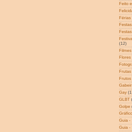
Feito 
Felici
Férias
Festas
Festas
Festiv
(12)
Filmes
Flores
Fotogr
Frutas
Frutos
Gabeir
Gay
(1
GLBT
Golpe
Gráfic
Guia -
Guia - 