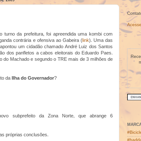
Contat
Acesse
turno da prefeitura, foi apreendida uma kombi com
anda contrária e ofensiva ao Gabeira (
link
). Uma das
apontou um cidadão chamado André Luiz dos Santos
ção dos panfletos a cabos eleitorais do Eduardo Paes.
Receb
go do Machado e segundo o TRE mais de 3 milhões de
m
ito da
Ilha do Governador
?
ovo subprefeito da Zona Norte, que abrange 6
MARC
#Bicic
as próprias conclusões.
#hadda