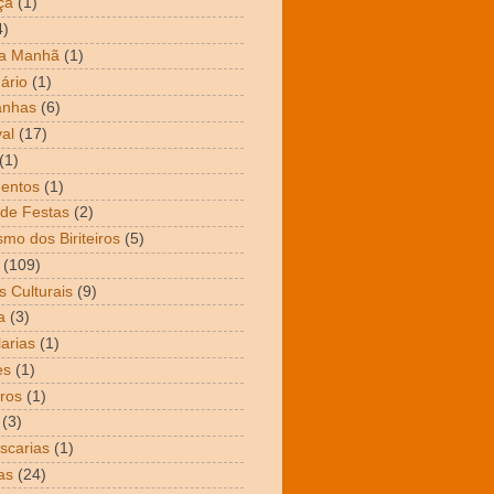
ça
(1)
4)
da Manhã
(1)
ário
(1)
nhas
(6)
al
(17)
(1)
entos
(1)
de Festas
(2)
smo dos Biriteiros
(5)
(109)
s Culturais
(9)
a
(3)
arias
(1)
es
(1)
ros
(1)
(3)
scarias
(1)
as
(24)