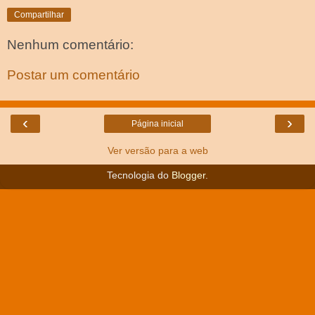
Compartilhar
Nenhum comentário:
Postar um comentário
‹
›
Página inicial
Ver versão para a web
Tecnologia do
Blogger
.