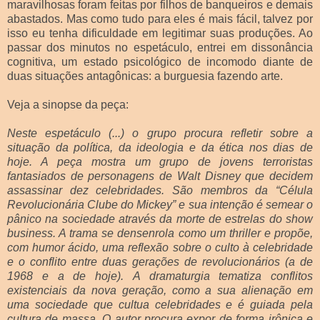
maravilhosas foram feitas por filhos de banqueiros e demais
abastados. Mas como tudo para eles é mais fácil, talvez por
isso eu tenha dificuldade em legitimar suas produções. Ao
passar dos minutos no espetáculo, entrei em dissonância
cognitiva, um estado psicológico de incomodo diante de
duas situações antagônicas: a burguesia fazendo arte.
Veja a sinopse da peça:
Neste espetáculo (...) o grupo procura refletir sobre a
situação da política, da ideologia e da ética nos dias de
hoje. A peça mostra um grupo de jovens terroristas
fantasiados de personagens de Walt Disney que decidem
assassinar dez celebridades. São membros da “Célula
Revolucionária Clube do Mickey” e sua intenção é semear o
pânico na sociedade através da morte de estrelas do show
business. A trama se densenrola como um thriller e propõe,
com humor ácido, uma reflexão sobre o culto à celebridade
e o conflito entre duas gerações de revolucionários (a de
1968 e a de hoje).
A dramaturgia tematiza conflitos
existenciais da nova geração, como a sua alienação em
uma sociedade que cultua celebridades e é guiada pela
cultura de massa. O autor procura expor de forma irônica e