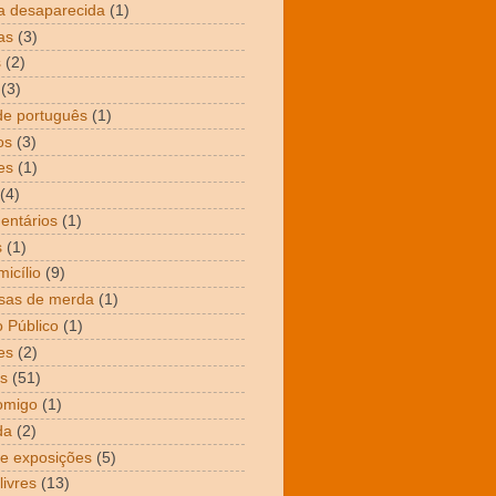
a desaparecida
(1)
as
(3)
s
(2)
(3)
de português
(1)
os
(3)
es
(1)
(4)
entários
(1)
s
(1)
icílio
(9)
sas de merda
(1)
 Público
(1)
es
(2)
s
(51)
omigo
(1)
da
(2)
 e exposições
(5)
livres
(13)