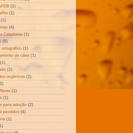
aPDB
(1)
aRio
(1)
(1)
mias
(4)
a Cidadania
(1)
é
(5)
 ortográfico
(1)
amento de cães
(1)
(1)
ado
(1)
tos orgânicos
(2)
2)
Abreu
(1)
s
(1)
s para adoção
(2)
s perdidos
(4)
ina
(1)
1)
 de rua
(4)