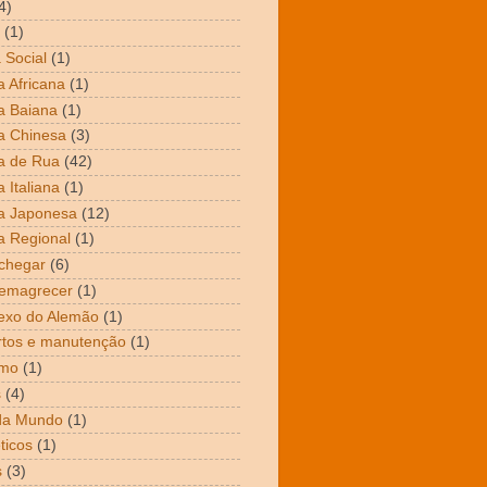
4)
(1)
 Social
(1)
 Africana
(1)
a Baiana
(1)
a Chinesa
(3)
a de Rua
(42)
 Italiana
(1)
a Japonesa
(12)
 Regional
(1)
chegar
(6)
emagrecer
(1)
exo do Alemão
(1)
tos e manutenção
(1)
mo
(1)
s
(4)
da Mundo
(1)
ticos
(1)
s
(3)