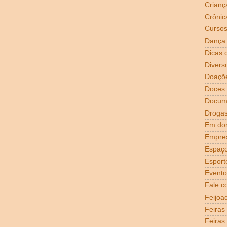
Crianç
Crônic
Curso
Dança
Dicas 
Divers
Doaçõ
Doces
Docum
Droga
Em dom
Empre
Espaço
Esport
Evento
Fale c
Feijoa
Feiras
Feiras 