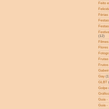
Feito 
Felici
Férias
Festas
Festas
Festiv
(12)
Filmes
Flores
Fotogr
Frutas
Frutos
Gabeir
Gay
(1
GLBT
Golpe
Gráfic
Guia -
Guia - 