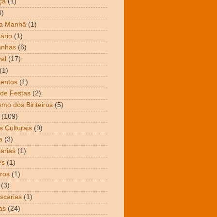
ça
(1)
4)
da Manhã
(1)
ário
(1)
nhas
(6)
al
(17)
(1)
entos
(1)
de Festas
(2)
smo dos Biriteiros
(5)
(109)
s Culturais
(9)
a
(3)
arias
(1)
es
(1)
ros
(1)
(3)
scarias
(1)
as
(24)