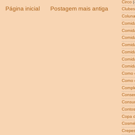
Circo
(
Página inicial
Postagem mais antiga
Clubes
Coluna
Comida
Comid
Comid
Comid
Comida
Comid
Comida
Como 
Como 
Compl
Conser
Consu
Conto
Copa 
Cosmé
Crepe