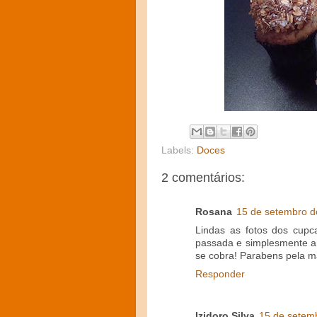
Labels:
Doces
2 comentários:
Rosana
15 de setembro d
Lindas as fotos dos cupc
passada e simplesmente am
se cobra! Parabens pela ma
Responder
Izidoro Silva
15 de setem