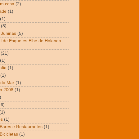
em casa
(2)
dade
(1)
(1)
(8)
 Juninas
(5)
al de Esquetes Elbe de Holanda
(21)
(1)
afia
(1)
(1)
 do Mar
(1)
a 2008
(1)
)
(6)
(1)
os
(1)
 Bares e Restaurantes
(1)
Bicicletas
(1)