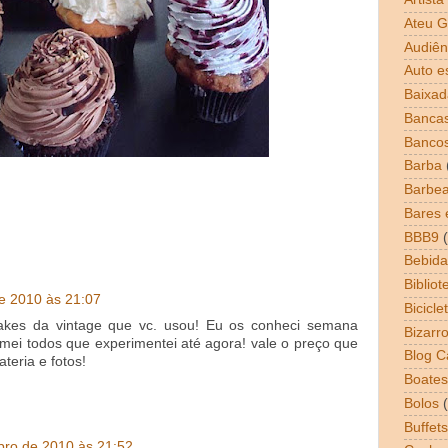
Ateu G
Audiên
Auto e
Baixad
Bancas
Banco
Barba
Barbea
Bares 
BBB9
Bebida
Bibliot
e 2010 às 21:07
Bicicle
akes da vintage que vc. usou! Eu os conheci semana
Bizarr
ei todos que experimentei até agora! vale o preço que
Blog 
teria e fotos!
Boates
Bolos
Buffets
bro de 2010 às 21:52