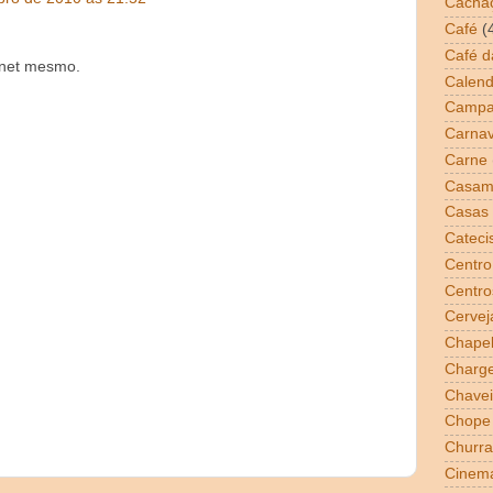
Cacha
Café
(
Café 
ernet mesmo.
Calend
Campa
Carnav
Carne
Casam
Casas 
Cateci
Centro
Centro
Cervej
Chapel
Charg
Chavei
Chope
Churra
Cinem