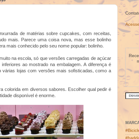
Contat
Acesse
xurrada de matérias sobre cupcakes, com receitas,
 tudo mais. Parece uma coisa nova, mas esse bolinho
 era mais conhecido pelo seu nome popular: bolinho.
Receb
muito na escola, só que versões carregadas de açúcar
m
e inferiores ao mostrado na embalagem. A diferença é
 várias lojas com versões mais sofisticadas, como a
 colorida em diversos sabores. Escolher qual pedir é
tidade disponível é enorme.
MARC
#Bicic
#hadda