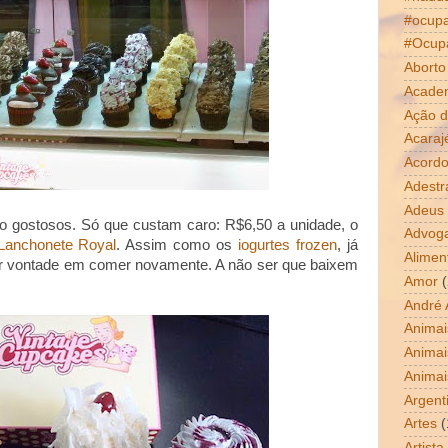
#ocup
#Ocup
Aborto
Acade
Ação d
Acaraj
Acordo
Adestr
Adeus
o gostosos. Só que custam caro: R$6,50 a unidade, o
Advog
Lanchonete Royal
. Assim como os
iogurtes frozen
, já
Alimen
or vontade em comer novamente. A não ser que baixem
Amor
(
André 
Animai
Animai
Animai
Argent
Artes
(
Artista