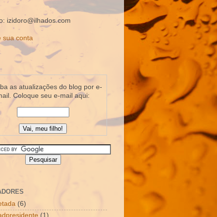
o: izidoro@ilhados.com
 sua conta
a as atualizações do blog por e-
ail. Coloque seu e-mail aqui:
ADORES
letada
(6)
dpresidente
(1)