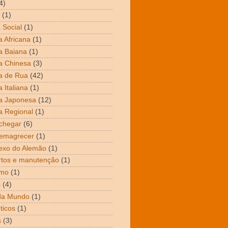
4)
(1)
 Social
(1)
 Africana
(1)
a Baiana
(1)
a Chinesa
(3)
a de Rua
(42)
 Italiana
(1)
a Japonesa
(12)
 Regional
(1)
chegar
(6)
emagrecer
(1)
exo do Alemão
(1)
tos e manutenção
(1)
mo
(1)
s
(4)
da Mundo
(1)
ticos
(1)
s
(3)