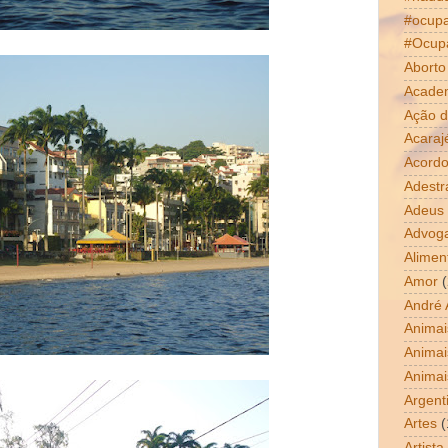
#ocup
#Ocup
Aborto
Acade
Ação d
Acaraj
Acordo
Adestr
Adeus
Advog
Alimen
Amor
(
André 
Animai
Animai
Animai
Argent
Artes
(
Artista