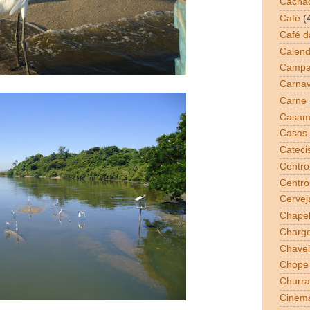
Cacha
Café
(
Café 
Calend
Campa
Carnav
Carne
Casam
Casas 
Cateci
Centro
Centro
Cervej
Chapel
Charg
Chavei
Chope
Churra
Cinem