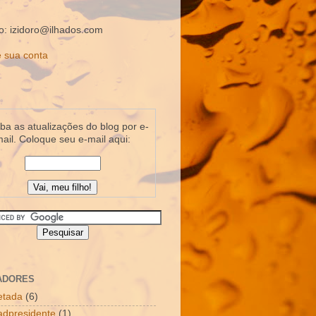
o: izidoro@ilhados.com
 sua conta
a as atualizações do blog por e-
ail. Coloque seu e-mail aqui:
ADORES
letada
(6)
dpresidente
(1)