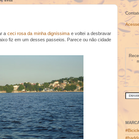
Contat
Acesse
ar a
ceci rosa da minha digníssima
e voltei a desbravar
baixo fiz em um desses passeios. Parece ou não cidade
Receb
m
MARC
#Bicic
#hadda