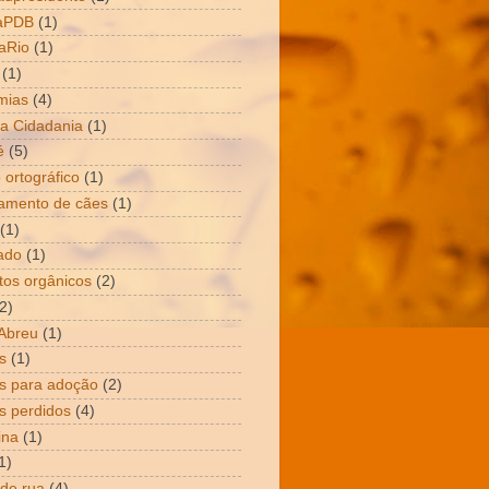
aPDB
(1)
aRio
(1)
(1)
mias
(4)
a Cidadania
(1)
é
(5)
 ortográfico
(1)
amento de cães
(1)
(1)
ado
(1)
tos orgânicos
(2)
2)
Abreu
(1)
s
(1)
s para adoção
(2)
s perdidos
(4)
ina
(1)
1)
 de rua
(4)