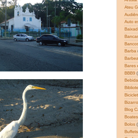
Ateu G
Audiên
Auto e
Baixad
Bancas
Banco
Barba
Barbea
Bares 
BBB9
Bebida
Bibliot
Bicicle
Bizarr
Blog 
Boates
Bolos
Buffets