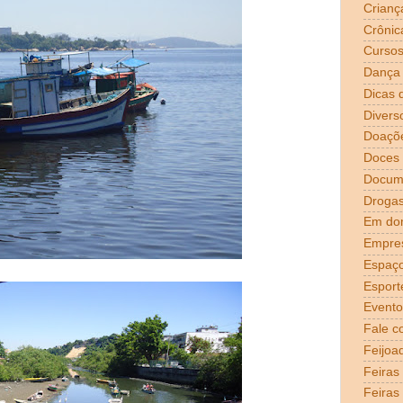
Crianç
Crônic
Curso
Dança
Dicas 
Divers
Doaçõ
Doces
Docum
Droga
Em dom
Empre
Espaço
Esport
Evento
Fale c
Feijoa
Feiras
Feiras 