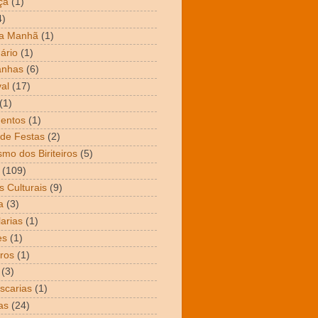
ça
(1)
4)
da Manhã
(1)
ário
(1)
nhas
(6)
al
(17)
(1)
entos
(1)
de Festas
(2)
smo dos Biriteiros
(5)
(109)
s Culturais
(9)
a
(3)
arias
(1)
es
(1)
ros
(1)
(3)
scarias
(1)
as
(24)