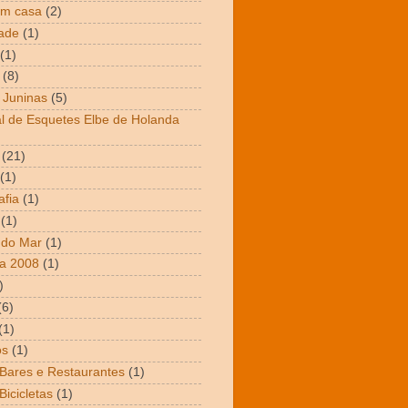
em casa
(2)
dade
(1)
(1)
(8)
 Juninas
(5)
al de Esquetes Elbe de Holanda
(21)
(1)
afia
(1)
(1)
 do Mar
(1)
a 2008
(1)
)
(6)
(1)
os
(1)
 Bares e Restaurantes
(1)
Bicicletas
(1)