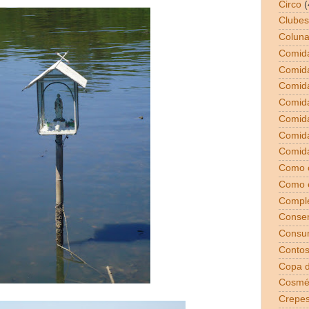
Circo
(
Clubes
Coluna
Comida
Comid
Comid
Comid
Comida
Comid
Comida
Como 
Como 
Compl
Conser
Consu
Conto
Copa 
Cosmé
Crepe