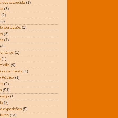
a desaparecida
(1)
as
(3)
s
(2)
(3)
de português
(1)
os
(3)
es
(1)
(4)
entários
(1)
s
(1)
icílio
(9)
sas de merda
(1)
 Público
(1)
es
(2)
s
(51)
omigo
(1)
da
(2)
 e exposições
(5)
livres
(13)