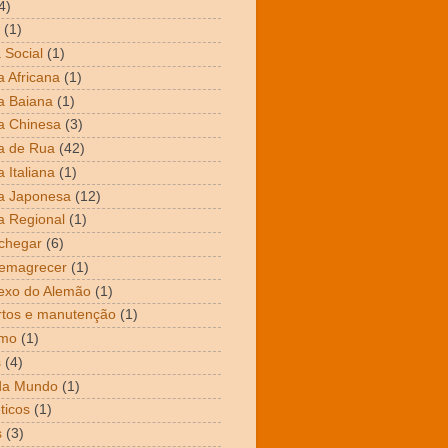
4)
(1)
 Social
(1)
 Africana
(1)
a Baiana
(1)
a Chinesa
(3)
a de Rua
(42)
 Italiana
(1)
a Japonesa
(12)
 Regional
(1)
chegar
(6)
emagrecer
(1)
exo do Alemão
(1)
tos e manutenção
(1)
mo
(1)
s
(4)
da Mundo
(1)
ticos
(1)
s
(3)