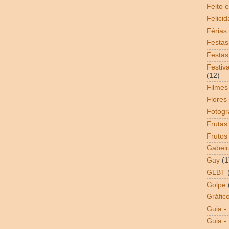
Feito 
Felici
Férias
Festas
Festas
Festiv
(12)
Filmes
Flores
Fotogr
Frutas
Frutos
Gabeir
Gay
(1
GLBT
Golpe
Gráfic
Guia -
Guia - 