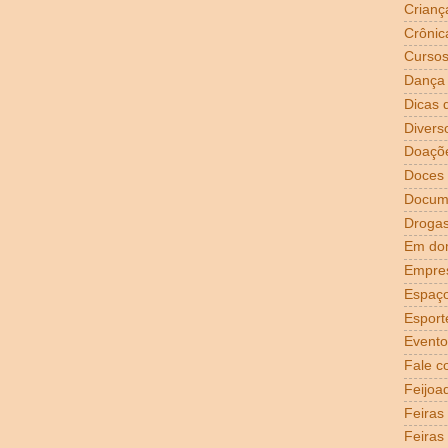
Crianç
Crônic
Curso
Dança
Dicas 
Divers
Doaçõ
Doces
Docum
Droga
Em dom
Empre
Espaço
Esport
Evento
Fale c
Feijoa
Feiras
Feiras 