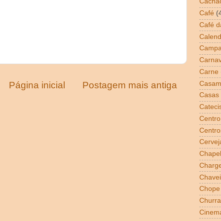
Cacha
Café
(
Café 
Calend
Campa
Carnav
Carne
Casam
Página inicial
Postagem mais antiga
Casas 
Cateci
Centro
Centro
Cervej
Chapel
Charg
Chavei
Chope
Churra
Cinem