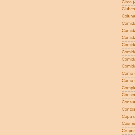
Circo
(
Clubes
Coluna
Comida
Comid
Comid
Comid
Comida
Comid
Comida
Como 
Como 
Compl
Conser
Consu
Conto
Copa 
Cosmé
Crepe