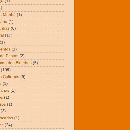
ça
(1)
4)
da Manhã
(1)
ário
(1)
nhas
(6)
al
(17)
(1)
entos
(1)
de Festas
(2)
smo dos Biriteiros
(5)
(109)
s Culturais
(9)
a
(3)
arias
(1)
es
(1)
ros
(1)
(3)
scarias
(1)
as
(24)