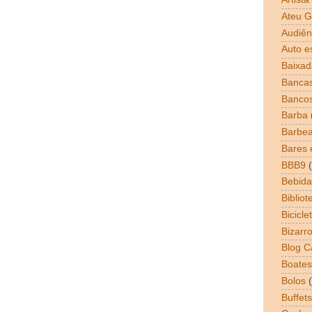
Ateu G
Audiên
Auto e
Baixad
Bancas
Banco
Barba
Barbea
Bares 
BBB9
Bebida
Bibliot
Bicicle
Bizarr
Blog 
Boates
Bolos
Buffets