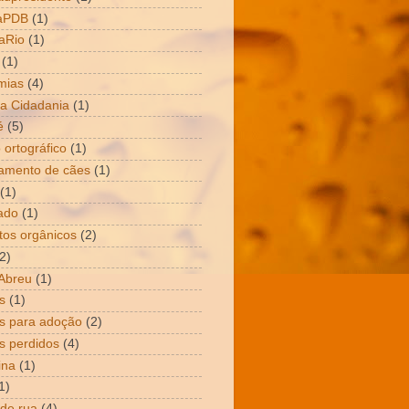
aPDB
(1)
aRio
(1)
(1)
mias
(4)
a Cidadania
(1)
é
(5)
 ortográfico
(1)
amento de cães
(1)
(1)
ado
(1)
tos orgânicos
(2)
2)
Abreu
(1)
s
(1)
s para adoção
(2)
s perdidos
(4)
ina
(1)
1)
 de rua
(4)