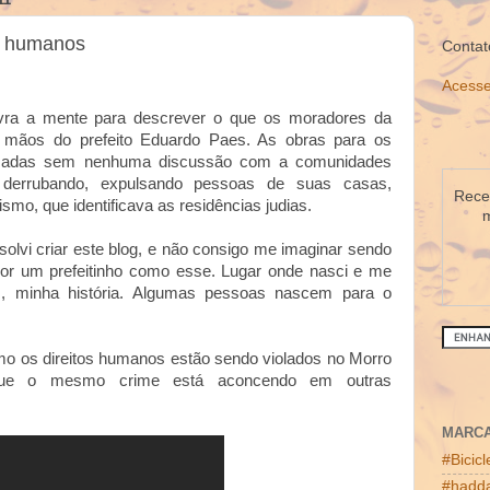
os humanos
Contat
Acesse
vra a mente para descrever o que os moradores da
s mãos do prefeito Eduardo Paes. As obras para os
izadas sem nenhuma discussão com a comunidades
o derrubando, expulsando pessoas de suas casas,
Receb
o, que identificava as residências judias.
m
solvi criar este blog, e não consigo me imaginar sendo
por um prefeitinho como esse. Lugar onde nasci e me
es, minha história. Algumas pessoas nascem para o
omo os direitos humanos estão sendo violados no Morro
 que o mesmo crime está aconcendo em outras
MARC
#Bicic
#hadda