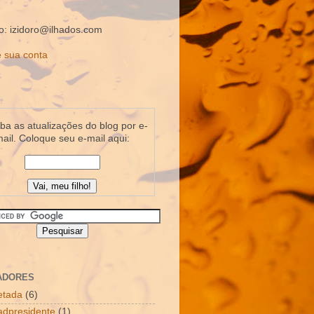
o: izidoro@ilhados.com
 sua conta
a as atualizações do blog por e-
ail. Coloque seu e-mail aqui:
ADORES
letada
(6)
dpresidente
(1)