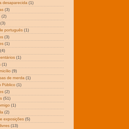
a desaparecida
(1)
as
(3)
s
(2)
(3)
de português
(1)
os
(3)
es
(1)
(4)
entários
(1)
s
(1)
icílio
(9)
sas de merda
(1)
 Público
(1)
es
(2)
s
(51)
omigo
(1)
da
(2)
 e exposições
(5)
livres
(13)