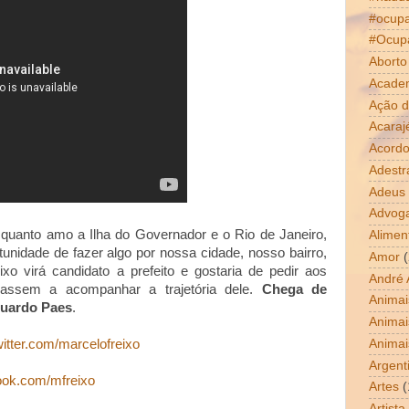
#ocup
#Ocup
Aborto
Acade
Ação d
Acaraj
Acordo
Adestr
Adeus
Advog
quanto amo a Ilha do Governador e o Rio de Janeiro,
Alimen
unidade de fazer algo por nossa cidade, nosso bairro,
Amor
(
o virá candidato a prefeito e gostaria de pedir aos
André 
assem a acompanhar a trajetória dele.
Chega de
Animai
duardo Paes
.
Animai
Animai
itter.com/marcelofreixo
Argent
ok.com/mfreixo
Artes
(
Artista