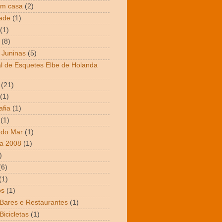
em casa
(2)
dade
(1)
(1)
(8)
 Juninas
(5)
al de Esquetes Elbe de Holanda
(21)
(1)
afia
(1)
(1)
 do Mar
(1)
a 2008
(1)
)
(6)
(1)
os
(1)
 Bares e Restaurantes
(1)
Bicicletas
(1)