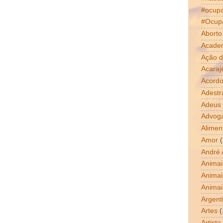
#ocup
#Ocup
Aborto
Acade
Ação d
Acaraj
Acordo
Adestr
Adeus
Advog
Alimen
Amor
(
André 
Animai
Animai
Animai
Argent
Artes
(
Artista