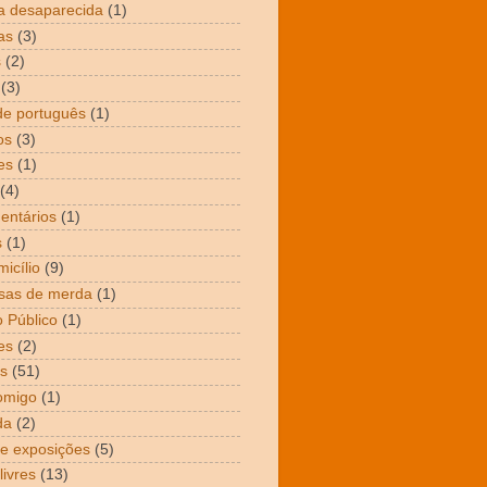
a desaparecida
(1)
as
(3)
s
(2)
(3)
de português
(1)
os
(3)
es
(1)
(4)
entários
(1)
s
(1)
icílio
(9)
sas de merda
(1)
 Público
(1)
es
(2)
s
(51)
omigo
(1)
da
(2)
 e exposições
(5)
livres
(13)