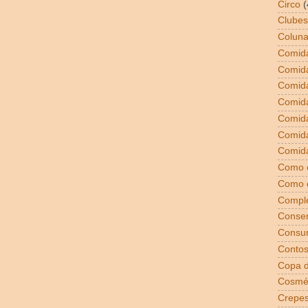
Circo
(
Clubes
Coluna
Comida
Comid
Comid
Comid
Comida
Comid
Comida
Como 
Como 
Compl
Conser
Consu
Conto
Copa 
Cosmé
Crepe