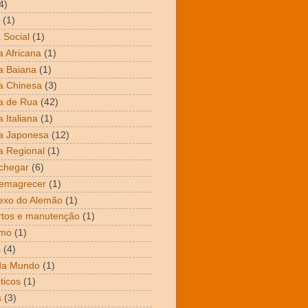
4)
(1)
 Social
(1)
 Africana
(1)
a Baiana
(1)
a Chinesa
(3)
a de Rua
(42)
 Italiana
(1)
a Japonesa
(12)
 Regional
(1)
chegar
(6)
emagrecer
(1)
exo do Alemão
(1)
tos e manutenção
(1)
mo
(1)
s
(4)
da Mundo
(1)
ticos
(1)
s
(3)