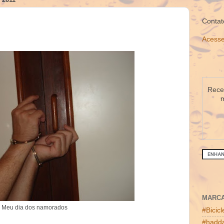
Contat
Acesse
Receb
m
MARC
Meu dia dos namorados
#Bicic
#hadda