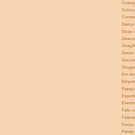
Crianç
Crônic
Curso
Dança
Dicas 
Divers
Doaçõ
Doces
Docum
Droga
Em dom
Empre
Espaço
Esport
Evento
Fale c
Feijoa
Feiras
Feiras 