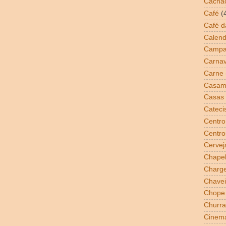
Cacha
Café
(
Café 
Calend
Campa
Carnav
Carne
Casam
Casas 
Cateci
Centro
Centro
Cervej
Chapel
Charg
Chavei
Chope
Churra
Cinem