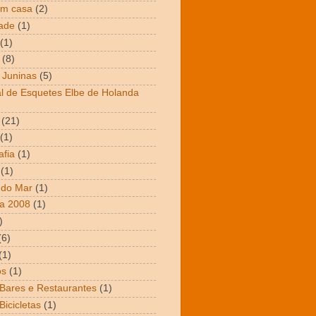
em casa
(2)
dade
(1)
(1)
(8)
 Juninas
(5)
al de Esquetes Elbe de Holanda
(21)
(1)
afia
(1)
(1)
 do Mar
(1)
a 2008
(1)
)
(6)
(1)
os
(1)
 Bares e Restaurantes
(1)
Bicicletas
(1)