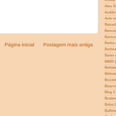
Ateu G
Audiên
Auto e
Baixad
Bancas
Banco
Barba
Página inicial
Postagem mais antiga
Barbea
Bares 
BBB9
Bebida
Bibliot
Bicicle
Bizarr
Blog 
Boates
Bolos
Buffets