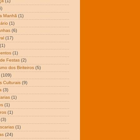
ça
(1)
4)
da Manhã
(1)
ário
(1)
nhas
(6)
al
(17)
(1)
entos
(1)
de Festas
(2)
smo dos Biriteiros
(5)
(109)
s Culturais
(9)
a
(3)
arias
(1)
es
(1)
ros
(1)
(3)
scarias
(1)
as
(24)