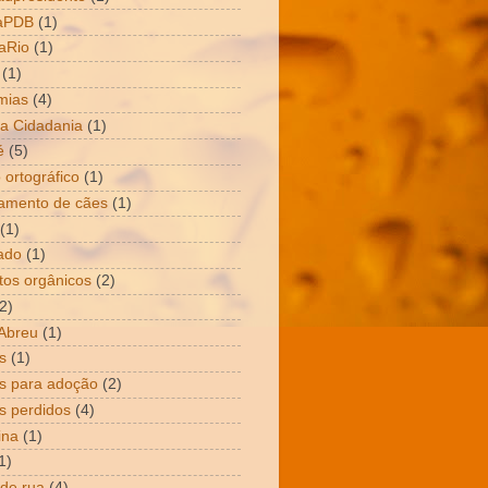
aPDB
(1)
aRio
(1)
(1)
mias
(4)
a Cidadania
(1)
é
(5)
 ortográfico
(1)
amento de cães
(1)
(1)
ado
(1)
tos orgânicos
(2)
2)
Abreu
(1)
s
(1)
s para adoção
(2)
s perdidos
(4)
ina
(1)
1)
 de rua
(4)