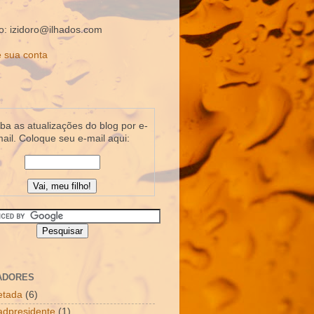
o: izidoro@ilhados.com
 sua conta
a as atualizações do blog por e-
ail. Coloque seu e-mail aqui:
ADORES
letada
(6)
dpresidente
(1)