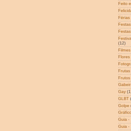
Feito 
Felici
Férias
Festas
Festas
Festiv
(12)
Filmes
Flores
Fotogr
Frutas
Frutos
Gabeir
Gay
(1
GLBT
Golpe
Gráfic
Guia -
Guia - 