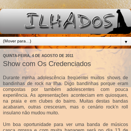
▼
QUINTA-FEIRA, 4 DE AGOSTO DE 2011
Show com Os Credenciados
Durante minha adolescência freqüentei muitos shows de
bandinhas de rock na Ilha. Digo bandinhas porque eram
compostas por também adolescentes com pouca
experiência. As apresentações aconteciam em quiosques,
na praia e em clubes do bairro. Muitas destas bandas
acabaram, outras cresceram, mas o cenário rock'n roll
insulano não mudou muito.
Um boa oportunidade para ver uma banda de músicos
casca grossa e com muita bagagem será no dia 13 de