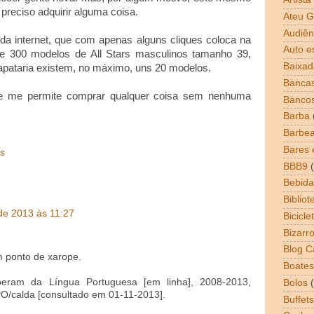
preciso adquirir alguma coisa.
Ateu G
Audiên
 da internet, que com apenas alguns cliques coloca na
Auto e
e 300 modelos de All Stars masculinos tamanho 39,
Baixad
apataria existem, no máximo, uns 20 modelos.
Bancas
ue me permite comprar qualquer coisa sem nenhuma
Banco
Barba
Barbea
Bares 
es
BBB9
Bebida
Bibliot
de 2013 às 11:27
Bicicle
Bizarr
Blog 
m ponto de xarope.
Boates
riberam da Língua Portuguesa [em linha], 2008-2013,
Bolos
PO/calda [consultado em 01-11-2013].
Buffets