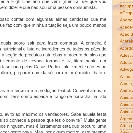
er a High Line ano que vem (mentira, sei que vou
#ocup
ero dizer é que não sou uma pessoa consumista.
#Ocup
osso contar com algumas almas caridosas que me
Aborto
 que faz com que minha situação seja um pouco menos
Acade
Ação d
Acaraj
quais adoro sair para fazer compras. A primeira é
Acordo
 nutricional e lista de ingredientes de todos os pães do
 a seção de produtos naturebas a procura de algo que
Adestr
 semente de cevada torrada e fiz, literalmente, um
Adeus
fascinado pelas Casas Pedro. Infelizmente não estou
Advog
lteiro, preparar comida só para mim é muito chato e
Alimen
Amor
(
ias e a terceira é a produção teatral. Convenhamos, é
André 
a com itens como espada e frango de borracha na lista
Animai
Animai
Animai
o, evito ao máximo os vendedores. Sabe aquela festa
Argent
s só conhece a pessoa que fez o convite? Muita gente
Artes
(
hece ninguém, mas é justamente esta que procuro, uma
hecer gente nova. Mas, por algum motivo, este mesmo
Artista