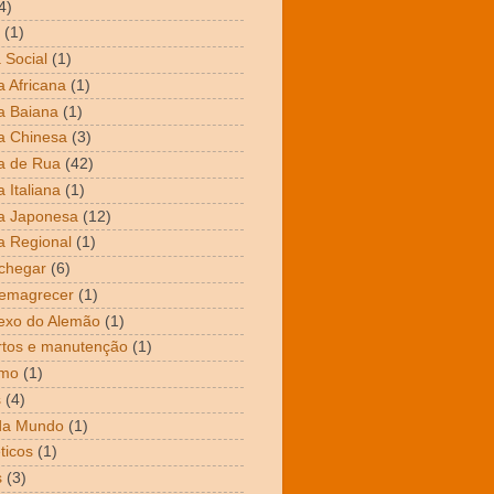
4)
(1)
 Social
(1)
 Africana
(1)
a Baiana
(1)
a Chinesa
(3)
a de Rua
(42)
 Italiana
(1)
a Japonesa
(12)
 Regional
(1)
chegar
(6)
emagrecer
(1)
exo do Alemão
(1)
tos e manutenção
(1)
mo
(1)
s
(4)
da Mundo
(1)
ticos
(1)
s
(3)