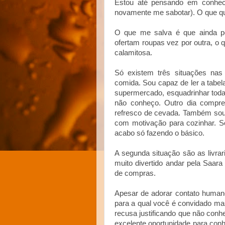
Estou até pensando em conhec
novamente me sabotar). O que qu
O que me salva é que ainda p
ofertam roupas vez por outra, o
calamitosa.
Só existem três situações nas 
comida. Sou capaz de ler a tabela
supermercado, esquadrinhar toda
não conheço. Outro dia comprei
refresco de cevada. Também sou 
com motivação para cozinhar. So
acabo só fazendo o básico.
A segunda situação são as livrar
muito divertido andar pela Saar
de compras.
Apesar de adorar contato human
para a qual você é convidado ma
recusa justificando que não con
excelente oportunidade para con