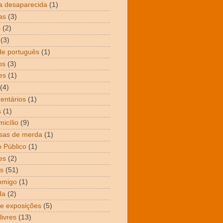
a desaparecida
(1)
as
(3)
s
(2)
(3)
de português
(1)
os
(3)
es
(1)
(4)
entários
(1)
s
(1)
icílio
(9)
sas de merda
(1)
 Público
(1)
es
(2)
s
(51)
omigo
(1)
da
(2)
 e exposições
(5)
livres
(13)