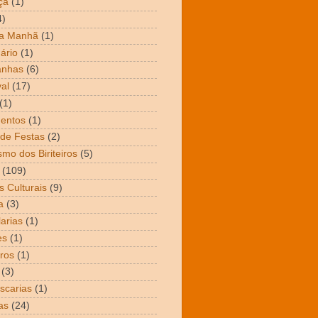
ça
(1)
4)
da Manhã
(1)
ário
(1)
nhas
(6)
al
(17)
(1)
entos
(1)
de Festas
(2)
smo dos Biriteiros
(5)
(109)
s Culturais
(9)
a
(3)
arias
(1)
es
(1)
ros
(1)
(3)
scarias
(1)
as
(24)