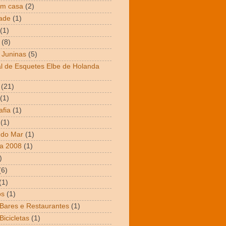
em casa
(2)
dade
(1)
(1)
(8)
 Juninas
(5)
al de Esquetes Elbe de Holanda
(21)
(1)
afia
(1)
(1)
 do Mar
(1)
a 2008
(1)
)
(6)
(1)
os
(1)
 Bares e Restaurantes
(1)
Bicicletas
(1)