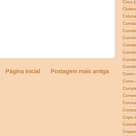
Circo
(
Clubes
Coluna
Comida
Comid
Comid
Comid
Comida
Comid
Comida
Página inicial
Postagem mais antiga
Como 
Como 
Compl
Conser
Consu
Conto
Copa 
Cosmé
Crepe