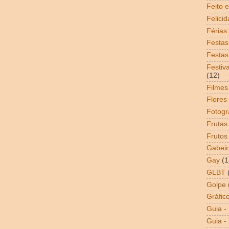
Feito 
Felici
Férias
Festas
Festas
Festiv
(12)
Filmes
Flores
Fotogr
Frutas
Frutos
Gabeir
Gay
(1
GLBT
Golpe
Gráfic
Guia -
Guia - 