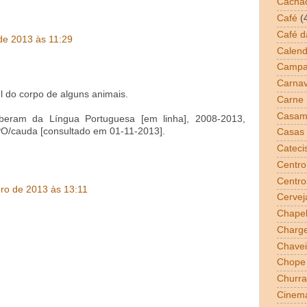
Cacha
Café
(
Café 
de 2013 às 11:29
Calend
Campa
Carnav
l do corpo de alguns animais.
Carne
Casam
riberam da Língua Portuguesa [em linha], 2008-2013,
PO/cauda [consultado em 01-11-2013].
Casas 
Cateci
Centro
Centro
ro de 2013 às 13:11
Cervej
Chapel
Charg
Chavei
Chope
Churra
Cinem