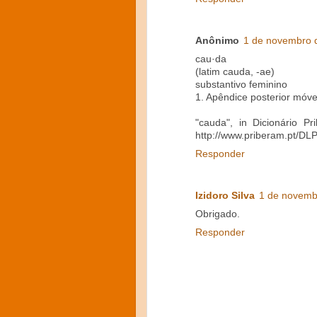
Anônimo
1 de novembro 
cau·da
(latim cauda, -ae)
substantivo feminino
1. Apêndice posterior móve
"cauda", in Dicionário P
http://www.priberam.pt/DL
Responder
Izidoro Silva
1 de novemb
Obrigado.
Responder