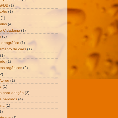
aPDB
(1)
aRio
(1)
(1)
mias
(4)
a Cidadania
(1)
é
(5)
 ortográfico
(1)
amento de cães
(1)
(1)
ado
(1)
tos orgânicos
(2)
2)
Abreu
(1)
s
(1)
s para adoção
(2)
s perdidos
(4)
ina
(1)
1)
 de rua
(4)