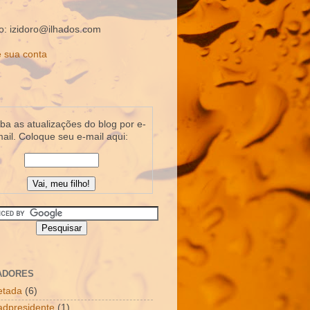
o: izidoro@ilhados.com
 sua conta
a as atualizações do blog por e-
ail. Coloque seu e-mail aqui:
ADORES
letada
(6)
dpresidente
(1)