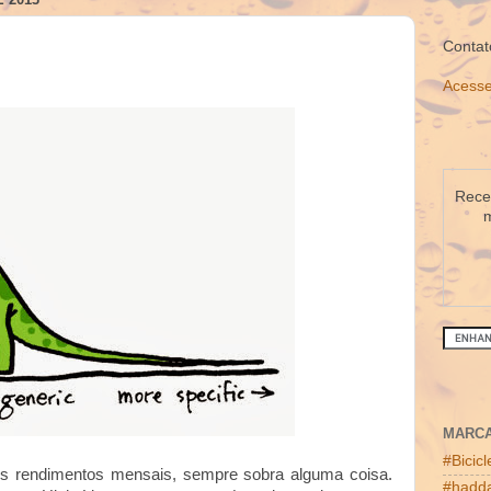
Contat
Acesse
Receb
m
MARC
#Bicic
s rendimentos mensais, sempre sobra alguma coisa.
#hadda