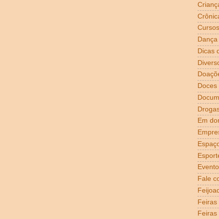
Crianç
Crônic
Curso
Dança
Dicas 
Divers
Doaçõ
Doces
Docum
Droga
Em dom
Empre
Espaço
Esport
Evento
Fale c
Feijoa
Feiras
Feiras 