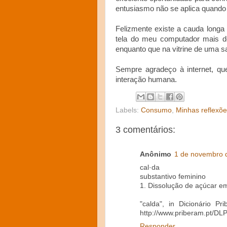
entusiasmo não se aplica quando 
Felizmente existe a cauda longa
tela do meu computador mais d
enquanto que na vitrine de uma s
Sempre agradeço à internet, q
interação humana.
Labels:
Consumo
,
Minhas reflexõ
3 comentários:
Anônimo
1 de novembro 
cal·da
substantivo feminino
1. Dissolução de açúcar e
"calda", in Dicionário P
http://www.priberam.pt/DL
Responder