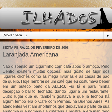
▼
SEXTA-FEIRA, 22 DE FEVEREIRO DE 2008
Laranjada Americana
Não dispenso um cigarrinho com café após o almoço. Pelo
Centro existem muitas opções, mas gosto de fugir dos
lugares clichês como as mega livrarias e as casas de pão
de queijo. Hoje lembrei de um café que eu costumava beber
em um buteco perto da ALERJ. Fui lá e para minha
decepção o bar foi fechado, dando lugar a um restaurante.
Outro lugar que eu também gostava e que já fechou há
algum tempo era o Café com Pernas, na Buenos Aires. As
atendentes vestiam shortinhos que deixavam a parte de sua
anatomia que nomeava a cafeteria à mostra, e era inspirado