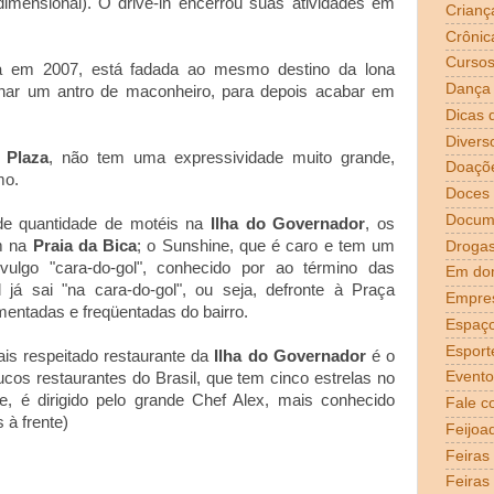
dimensional). O drive-in encerrou suas atividades em
Crianç
Crônic
Curso
em 2007, está fadada ao mesmo destino da lona
Dança
ornar um antro de maconheiro, para depois acabar em
Dicas 
Divers
a Plaza
, não tem uma expressividade muito grande,
Doaçõ
mo.
Doces
Docum
e quantidade de motéis na
Ilha do Governador
, os
am na
Praia da Bica
; o Sunshine, que é caro e tem um
Droga
vulgo "cara-do-gol", conhecido por ao término das
Em dom
l já sai "na cara-do-gol", ou seja, defronte à Praça
Empre
ntadas e freqüentadas do bairro.
Espaço
Esport
 respeitado restaurante da
Ilha do Governador
é o
Evento
s restaurantes do Brasil, que tem cinco estrelas no
e, é dirigido pelo grande Chef Alex, mais conhecido
Fale c
 à frente)
Feijoa
Feiras
Feiras 