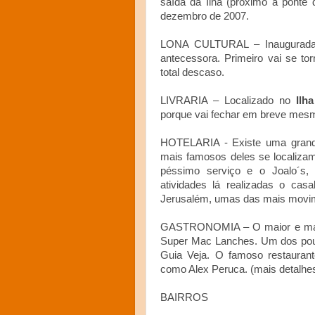
saída da Ilha (próximo à ponte 
dezembro de 2007.
LONA CULTURAL – Inaugurada 
antecessora. Primeiro vai se t
total descaso.
LIVRARIA – Localizado no
Ilh
porque vai fechar em breve mes
HOTELARIA - Existe uma grand
mais famosos deles se localiz
péssimo serviço e o Joalo´s, 
atividades lá realizadas o casa
Jerusalém, umas das mais movime
GASTRONOMIA – O maior e mais
Super Mac Lanches. Um dos pouco
Guia Veja. O famoso restaurant
como Alex Peruca. (mais detalhes
BAIRROS