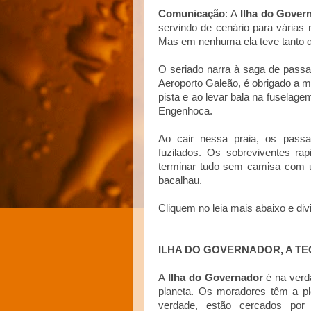
Comunicação
: A
Ilha do Gover
servindo de cenário para várias n
Mas em nenhuma ela teve tanto d
O seriado narra à saga de passa
Aeroporto Galeão, é obrigado a m
pista e ao levar bala na fuselag
Engenhoca.
Ao cair nessa praia, os passa
fuzilados. Os sobreviventes 
terminar tudo sem camisa com u
bacalhau.
Cliquem no leia mais abaixo e div
ILHA DO GOVERNADOR, A TE
A
Ilha do Governador
é na verda
planeta. Os moradores têm a pl
verdade, estão cercados por