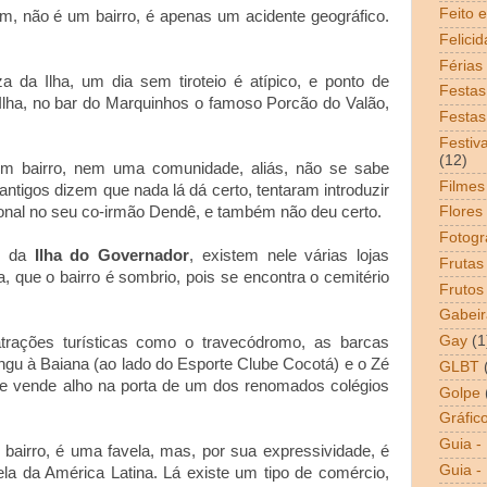
Feito 
am, não é um bairro, é apenas um acidente geográfico.
Felici
Férias
 da Ilha, um dia sem tiroteio é atípico, e ponto de
Festas
Ilha, no bar do Marquinhos o famoso Porcão do Valão,
Festas
.
Festiv
(12)
 bairro, nem uma comunidade, aliás, não se sabe
Filmes
tigos dizem que nada lá dá certo, tentaram introduzir
ional no seu co-irmão Dendê, e também não deu certo.
Flores
Fotogr
l da
Ilha do Governador
, existem nele várias lojas
Frutas
, que o bairro é sombrio, pois se encontra o cemitério
Frutos
Gabeir
Gay
(1
trações turísticas como o travecódromo, as barcas
ngu à Baiana (ao lado do Esporte Clube Cocotá) e o Zé
GLBT
que vende alho na porta de um dos renomados colégios
Golpe
Gráfic
Guia -
bairro, é uma favela, mas, por sua expressividade, é
Guia - 
ela da América Latina. Lá existe um tipo de comércio,