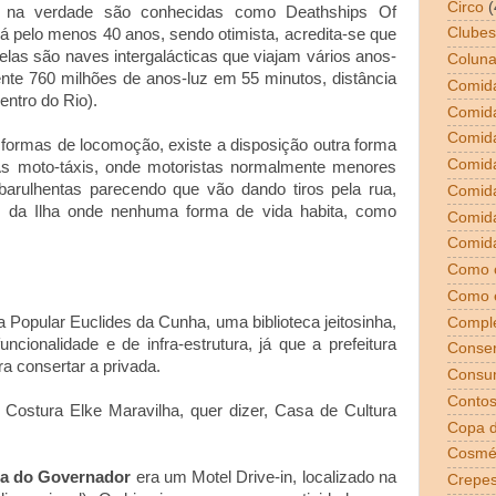
Circo
(
na verdade são conhecidas como Deathships Of
Clubes
pelo menos 40 anos, sendo otimista, acredita-se que
elas são naves intergalácticas que viajam vários anos-
Coluna
te 760 milhões de anos-luz em 55 minutos, distância
Comida
entro do Rio).
Comid
Comid
ormas de locomoção, existe a disposição outra forma
Comid
. As moto-táxis, onde motoristas normalmente menores
barulhentas parecendo que vão dando tiros pela rua,
Comida
s da Ilha onde nenhuma forma de vida habita, como
Comid
Comida
Como 
Como 
pular Euclides da Cunha, uma biblioteca jeitosinha,
Compl
cionalidade e de infra-estrutura, já que a prefeitura
Conser
a consertar a privada.
Consu
Conto
tura Elke Maravilha, quer dizer, Casa de Cultura
Copa 
Cosmé
ha do Governador
era um Motel Drive-in, localizado na
Crepe