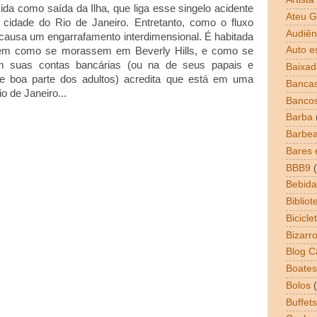
da como saída da Ilha, que liga esse singelo acidente
Ateu G
 cidade do Rio de Janeiro. Entretanto, como o fluxo
Audiên
 causa um engarrafamento interdimensional. É habitada
Auto e
ivem como se morassem em Beverly Hills, e como se
m suas contas bancárias (ou na de seus papais e
Baixad
e boa parte dos adultos) acredita que está em uma
Bancas
o de Janeiro...
Banco
Barba
Barbea
Bares 
BBB9
Bebida
Bibliot
Bicicle
Bizarr
Blog 
Boates
Bolos
Buffets