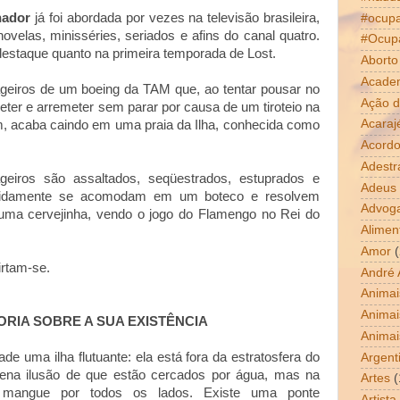
nador
já foi abordada por vezes na televisão brasileira,
#ocup
ovelas, minisséries, seriados e afins do canal quatro.
#Ocup
estaque quanto na primeira temporada de Lost.
Aborto
Acade
geiros de um boeing da TAM que, ao tentar pousar no
Ação d
eter e arremeter sem parar por causa de um tiroteio na
Acaraj
em, acaba caindo em uma praia da Ilha, conhecida como
Acordo
Adestr
geiros são assaltados, seqüestrados, estuprados e
Adeus
rapidamente se acomodam em um boteco e resolvem
Advog
ma cervejinha, vendo o jogo do Flamengo no Rei do
Alimen
Amor
(
irtam-se.
André 
Animai
Animai
ORIA SOBRE A SUA EXISTÊNCIA
Animai
de uma ilha flutuante: ela está fora da estratosfera do
Argent
ena ilusão de que estão cercados por água, mas na
Artes
(
 mangue por todos os lados. Existe uma ponte
Artista