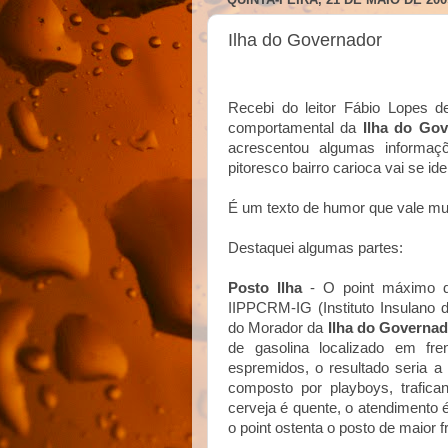
Ilha do Governador
Recebi do leitor Fábio Lopes 
comportamental da
Ilha do Go
acrescentou algumas informaç
pitoresco bairro carioca vai se iden
É um texto de humor que vale muit
Destaquei algumas partes:
Posto Ilha
- O point máximo d
IIPPCRM-IG (Instituto Insulano
do Morador da
Ilha do Governad
de gasolina localizado em fr
espremidos, o resultado seria 
composto por playboys, traficant
cerveja é quente, o atendimento 
o point ostenta o posto de maior f