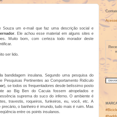
Contat
Acesse
de Souza um e-mail que faz uma descrição social e
vernador
. Ele achou esse material em alguns sites e
ões. Muito bom, com certeza todo morador deste
tificar.
Receb
m
o ser lido.
a bandidagem insulana. Segundo uma pesquisa do
 de Pesquisas Pertinentes ao Comportamento Ridículo
or
), se todos os frequentadores desde belíssimo posto
ente ao Big Ben do Cacuia fossem atropelados e
a essência suprema do suco do inferno. O ambiente é
es, travestis, roqueiros, funkeiros, eu, você, etc. A
MARC
é precário, o banheiro é imundo, tudo mais é ruim. Mas
#Bicic
reqüência entre os points insulanos.
#hadda