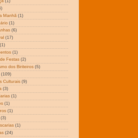
ça
(1)
4)
da Manhã
(1)
ário
(1)
nhas
(6)
al
(17)
(1)
entos
(1)
de Festas
(2)
smo dos Biriteiros
(5)
(109)
s Culturais
(9)
a
(3)
arias
(1)
es
(1)
ros
(1)
(3)
scarias
(1)
as
(24)