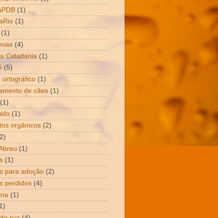
aPDB
(1)
aRio
(1)
(1)
mias
(4)
a Cidadania
(1)
é
(5)
 ortográfico
(1)
amento de cães
(1)
(1)
ado
(1)
tos orgânicos
(2)
2)
Abreu
(1)
s
(1)
s para adoção
(2)
s perdidos
(4)
ina
(1)
1)
 de rua
(4)