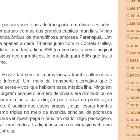
Cacha
Café
(
Café 
Calend
r
possui vários tipos de transporte em ótimos estados.
Campa
mparado com as das grandes capitais mundiais. Vindo
ainda ônibus da maravilhosa empresa Paranapuã. Um
Carnav
sa apenas a cada 78 anos junto com o Cometa Halley.
Carne
deal, que têm a linha 696 (na verdade, o nome original
Casam
sicos neo-carmáticos, foi mudado para 696) que faz o
Casas 
rno.
Cateci
ste também as maravilhosas kombis-alternativas
Centro
o Inferno). Um meio de transporte alternativo que é
Centro
os seres-vivos que habitam essa mística ilha. Ninguém
Cervej
surgiram porque o número de ônibus era diminuto ou se
Chapel
aram à beira da extinção por causa da proliferação
Charg
ato, é sabido que essas pragas , digo, essas kombis
mo triplas no meio da avenida principal da pitoresca
Chavei
para ver quem pega o próximo otário, digo, passageiro,
Chope
, mantendo a tradição insulana do inimaginável, com
Churra
strelar.
Cinem