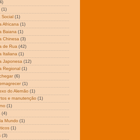
4)
(1)
 Social
(1)
 Africana
(1)
a Baiana
(1)
a Chinesa
(3)
a de Rua
(42)
 Italiana
(1)
a Japonesa
(12)
 Regional
(1)
chegar
(6)
emagrecer
(1)
exo do Alemão
(1)
tos e manutenção
(1)
mo
(1)
s
(4)
da Mundo
(1)
ticos
(1)
s
(3)