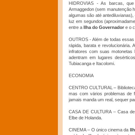
HIDROVIAS - As barcas, que 
Armaggedon (sem manutenção há 
algumas são até antediluvianas), 
luz em segundos (aproximadamen
entre a
Ilha do Governador
e o c
OUTROS - Além de todas essas f
rápida, barata e revolucionária
infratores com suas motonetas 
adentram em lugares desértico
Tubiacanga e Itacolomi.
ECONOMIA
CENTRO CULTURAL – Biblioteca Po
mas com vários problemas de fun
jamais manda um real, sequer par
CASA DE CULTURA – Casa de Cos
Elbe de Holanda.
CINEMA – O único cinema da
Il