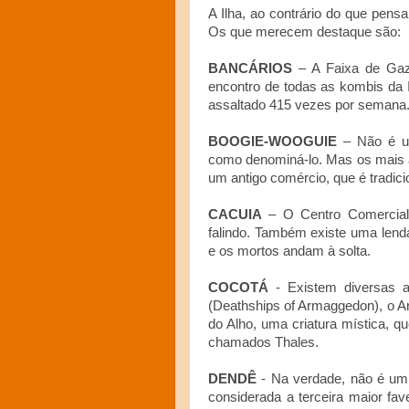
A Ilha, ao contrário do que pens
Os que merecem destaque são:
BANCÁRIOS
– A Faixa de Gaza
encontro de todas as kombis da 
assaltado 415 vezes por semana
BOOGIE-WOOGUIE
– Não é um
como denominá-lo. Mas os mais an
um antigo comércio, que é tradic
CACUIA
– O Centro Comercia
falindo. Também existe uma lenda
e os mortos andam à solta.
COCOTÁ
- Existem diversas a
(Deathships of Armaggedon), o A
do Alho, uma criatura mística, 
chamados Thales.
DENDÊ
- Na verdade, não é um 
considerada a terceira maior fav