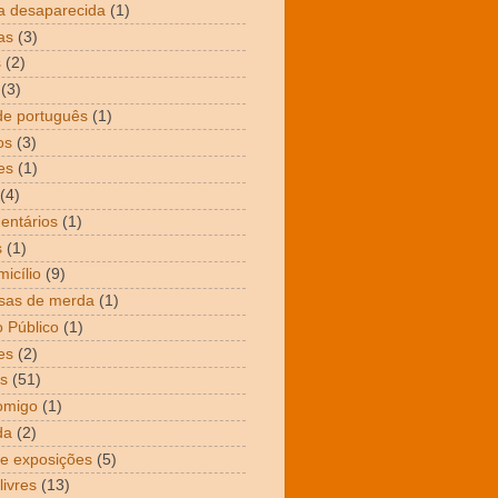
a desaparecida
(1)
as
(3)
s
(2)
(3)
de português
(1)
os
(3)
es
(1)
(4)
entários
(1)
s
(1)
icílio
(9)
sas de merda
(1)
 Público
(1)
es
(2)
s
(51)
omigo
(1)
da
(2)
 e exposições
(5)
livres
(13)