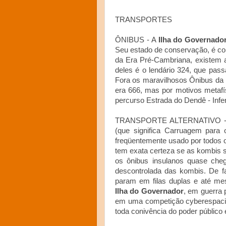
TRANSPORTES
ÔNIBUS - A
Ilha do Governado
Seu estado de conservação, é co
da Era Pré-Cambriana, existem 
deles é o lendário 324, que pas
Fora os maravilhosos Ônibus da I
era 666, mas por motivos metafí
percurso Estrada do Dendê - Infe
TRANSPORTE ALTERNATIVO - Exi
(que significa Carruagem para 
freqüentemente usado por todos 
tem exata certeza se as kombis 
os ônibus insulanos quase cheg
descontrolada das kombis. De f
param em filas duplas e até mes
Ilha do Governador
, em guerra 
em uma competição cyberespacial
toda conivência do poder público e