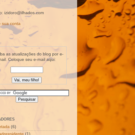
o: izidoro@ilhados.com
 sua conta
a as atualizações do blog por e-
ail. Coloque seu e-mail aqui:
ADORES
letada
(6)
dpresidente
(1)