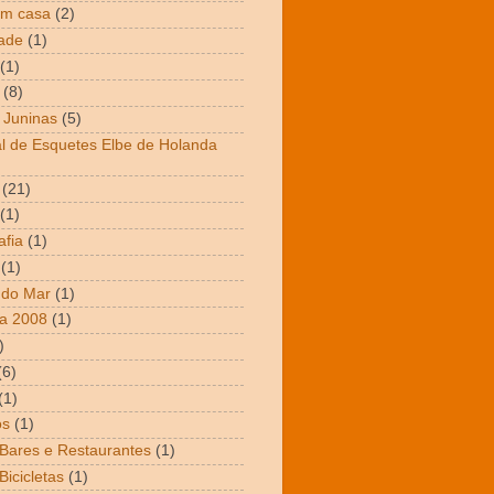
em casa
(2)
dade
(1)
(1)
(8)
 Juninas
(5)
al de Esquetes Elbe de Holanda
(21)
(1)
afia
(1)
(1)
 do Mar
(1)
a 2008
(1)
)
(6)
(1)
os
(1)
 Bares e Restaurantes
(1)
Bicicletas
(1)