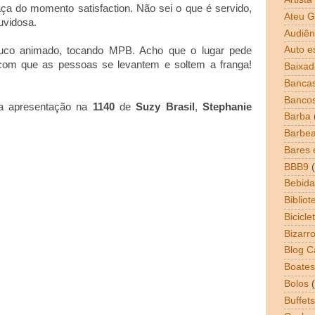
aça do momento satisfaction. Não sei o que é servido,
Ateu G
uvidosa.
Audiên
Auto e
ouco animado, tocando MPB. Acho que o lugar pede
om que as pessoas se levantem e soltem a franga!
Baixad
Bancas
Banco
a apresentação na
1140
de
Suzy Brasil
,
Stephanie
Barba
Barbea
Bares 
BBB9
Bebida
Bibliot
Bicicle
Bizarr
Blog 
Boates
Bolos
Buffets