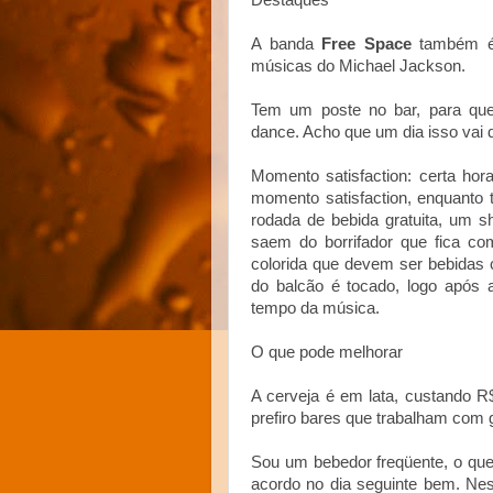
Destaques
A banda
Free Space
também é 
músicas do Michael Jackson.
Tem um poste no bar, para qu
dance. Acho que um dia isso vai
Momento satisfaction: certa ho
momento satisfaction, enquanto
rodada de bebida gratuita, um s
saem do borrifador que fica c
colorida que devem ser bebidas
do balcão é tocado, logo após 
tempo da música.
O que pode melhorar
A cerveja é em lata, custando R
prefiro bares que trabalham com 
Sou um bebedor freqüente, o que
acordo no dia seguinte bem. Ne