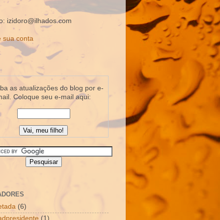
o: izidoro@ilhados.com
 sua conta
a as atualizações do blog por e-
ail. Coloque seu e-mail aqui:
ADORES
letada
(6)
dpresidente
(1)