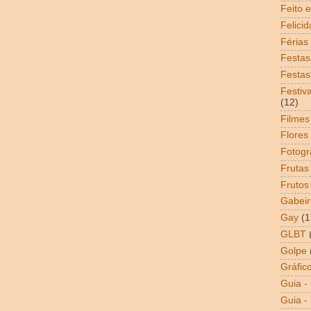
Feito 
Felici
Férias
Festas
Festas
Festiv
(12)
Filmes
Flores
Fotogr
Frutas
Frutos
Gabeir
Gay
(1
GLBT
Golpe
Gráfic
Guia -
Guia - 