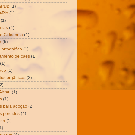
aPDB
(1)
aRio
(1)
(1)
mias
(4)
a Cidadania
(1)
é
(5)
 ortográfico
(1)
amento de cães
(1)
(1)
ado
(1)
tos orgânicos
(2)
2)
Abreu
(1)
s
(1)
s para adoção
(2)
s perdidos
(4)
ina
(1)
1)
 de rua
(4)