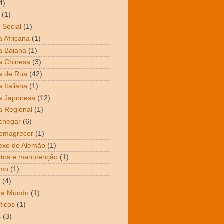
4)
(1)
 Social
(1)
 Africana
(1)
a Baiana
(1)
a Chinesa
(3)
a de Rua
(42)
 Italiana
(1)
a Japonesa
(12)
 Regional
(1)
chegar
(6)
emagrecer
(1)
exo do Alemão
(1)
tos e manutenção
(1)
mo
(1)
s
(4)
da Mundo
(1)
ticos
(1)
s
(3)