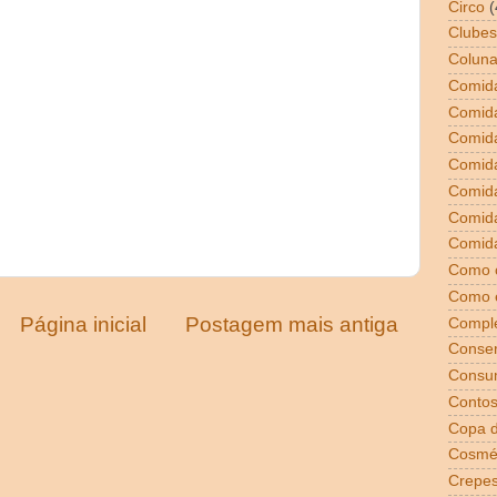
Circo
(
Clubes
Coluna
Comida
Comid
Comid
Comid
Comida
Comid
Comida
Como 
Como 
Página inicial
Postagem mais antiga
Compl
Conser
Consu
Conto
Copa 
Cosmé
Crepe