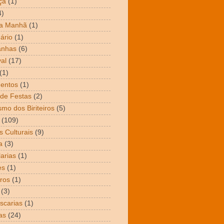
ça
(1)
4)
da Manhã
(1)
ário
(1)
nhas
(6)
al
(17)
(1)
entos
(1)
de Festas
(2)
smo dos Biriteiros
(5)
(109)
s Culturais
(9)
a
(3)
arias
(1)
es
(1)
ros
(1)
(3)
scarias
(1)
as
(24)