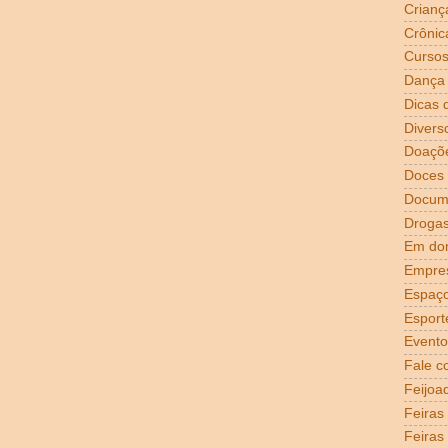
Crianç
Crônic
Curso
Dança
Dicas 
Divers
Doaçõ
Doces
Docum
Droga
Em dom
Empre
Espaço
Esport
Evento
Fale c
Feijoa
Feiras
Feiras 