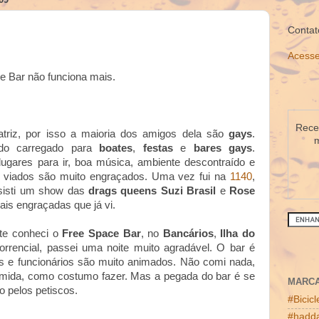
Contat
Acesse
e Bar não funciona mais.
Receb
 atriz, por isso a maioria dos amigos dela são
gays
.
m
ndo carregado para
boates
,
festas
e
bares
gays
.
ugares para ir, boa música, ambiente descontraído e
s viados são muito engraçados. Uma vez fui na
1140
,
sisti um show das
drags queens
Suzi Brasil
e
Rose
is engraçadas que já vi.
te conheci o
Free Space Bar
, no
Bancários
,
Ilha do
orrencial, passei uma noite muito agradável. O bar é
s e funcionários são muito animados. Não comi nada,
comida, como costumo fazer. Mas a pegada do bar é se
MARC
o pelos petiscos.
#Bicic
#hadda