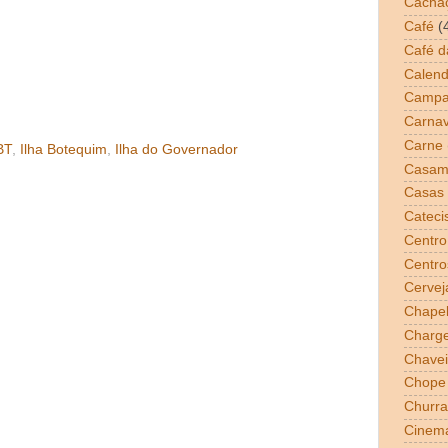
Cacha
Café
(
Café 
Calend
Campa
Carnav
Carne
BT
,
Ilha Botequim
,
Ilha do Governador
Casam
Casas 
Cateci
Centro
Centro
Cervej
Chapel
Charg
Chavei
Chope
Churra
Cinem