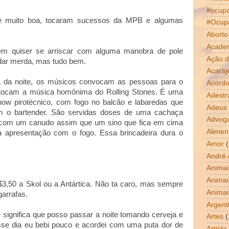
#ocup
muito boa, tocaram sucessos da MPB e algumas
#Ocup
Aborto
Acade
em quiser se arriscar com alguma manobra de pole
Ação d
 dar merda, mas tudo bem.
Acaraj
ra da noite, os músicos convocam as pessoas para o
Acordo
 tocam a música homônima do Rolling Stones. É uma
Adestr
how pirotécnico, com fogo no balcão e labaredas que
Adeus
om o bartender. São servidas doses de uma cachaça
Advog
 com um canudo assim que um sino que fica em cima
Alimen
a apresentação com o fogo. Essa brincadeira dura o
Amor
(
André 
Animai
Animai
$3,50 a Skol ou a Antártica. Não ta caro, mas sempre
Animai
garrafas.
Argent
 significa que posso passar a noite tomando cerveja e
Artes
(
sse dia eu bebi pouco e acordei com uma puta dor de
Artista