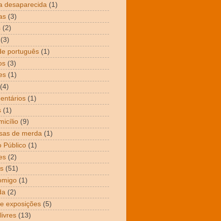
a desaparecida
(1)
as
(3)
s
(2)
(3)
de português
(1)
os
(3)
es
(1)
(4)
entários
(1)
s
(1)
icílio
(9)
sas de merda
(1)
 Público
(1)
es
(2)
s
(51)
omigo
(1)
da
(2)
 e exposições
(5)
livres
(13)