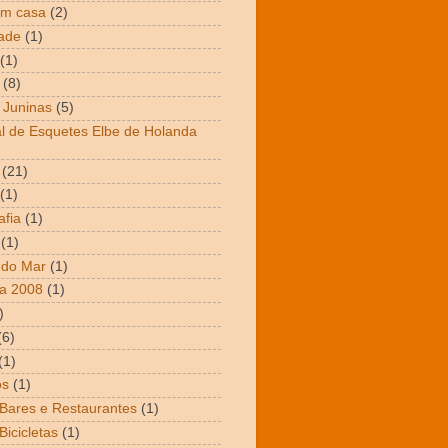
em casa
(2)
dade
(1)
(1)
(8)
 Juninas
(5)
al de Esquetes Elbe de Holanda
(21)
(1)
afia
(1)
(1)
 do Mar
(1)
a 2008
(1)
)
(6)
(1)
os
(1)
 Bares e Restaurantes
(1)
Bicicletas
(1)