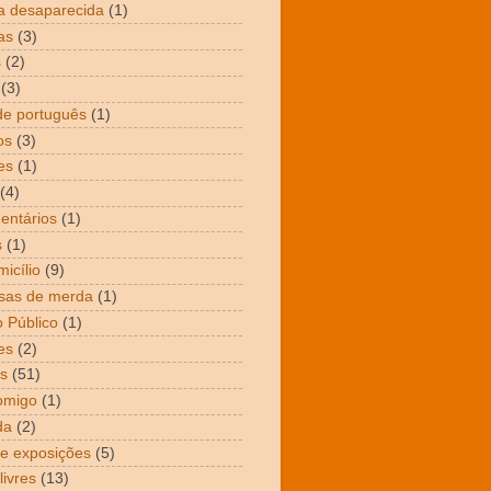
a desaparecida
(1)
as
(3)
s
(2)
(3)
de português
(1)
os
(3)
es
(1)
(4)
entários
(1)
s
(1)
icílio
(9)
sas de merda
(1)
 Público
(1)
es
(2)
s
(51)
omigo
(1)
da
(2)
 e exposições
(5)
livres
(13)