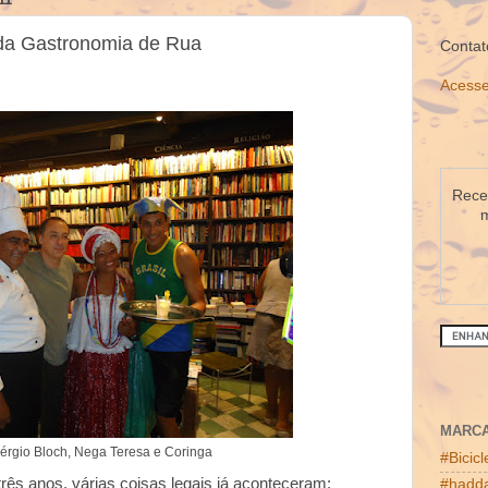
da Gastronomia de Rua
Contat
Acesse
Receb
m
MARC
Sérgio Bloch, Nega Teresa e Coringa
#Bicic
três anos, várias coisas legais já aconteceram:
#hadda