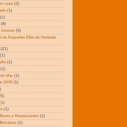
em casa
(2)
dade
(1)
(1)
(8)
 Juninas
(5)
al de Esquetes Elbe de Holanda
(21)
(1)
afia
(1)
(1)
 do Mar
(1)
a 2008
(1)
)
(6)
(1)
os
(1)
 Bares e Restaurantes
(1)
Bicicletas
(1)