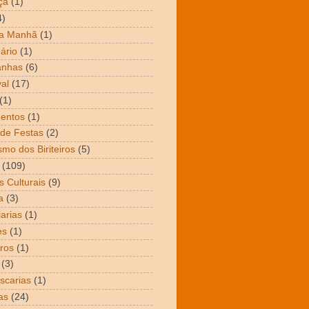
ça
(1)
4)
da Manhã
(1)
ário
(1)
nhas
(6)
al
(17)
(1)
entos
(1)
de Festas
(2)
smo dos Biriteiros
(5)
(109)
s Culturais
(9)
a
(3)
arias
(1)
es
(1)
ros
(1)
(3)
scarias
(1)
as
(24)