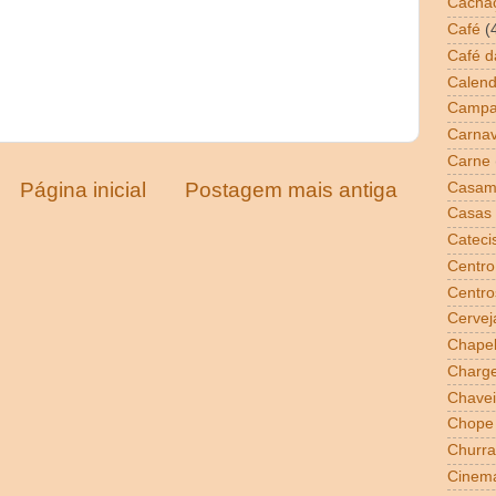
Cacha
Café
(
Café 
Calend
Campa
Carnav
Carne
Página inicial
Postagem mais antiga
Casam
Casas 
Cateci
Centro
Centro
Cervej
Chapel
Charg
Chavei
Chope
Churra
Cinem