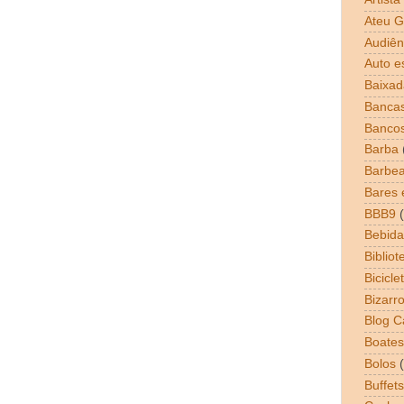
Ateu G
Audiên
Auto e
Baixad
Bancas
Banco
Barba
Barbea
Bares 
BBB9
Bebida
Bibliot
Bicicle
Bizarr
Blog 
Boates
Bolos
Buffets