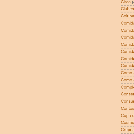
Circo
(
Clubes
Coluna
Comida
Comid
Comid
Comid
Comida
Comid
Comida
Como 
Como 
Compl
Conser
Consu
Conto
Copa 
Cosmé
Crepe