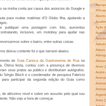
#ocup
nho na minha conta por causa dos anúncios do Google e
#Ocup
Aborto
uta para muitas matérias d'O Globo Ilha, ajudando a
Acade
igos;
Ação d
e publiquei uma postagem com foto, aumentou
ontratando, inclusive, um motoboy para ajudar nas
Acaraj
Acordo
conversarmos sobre o bairro, entre outras coisas.
Adestr
Adeus
e deixou contente foi o que narrarei abaixo.
Advog
çamento do
Guia Carioca da Gastronomia de Rua
na
Alimen
a. Ótima festa, contou com a presença de diversos
Amor
(
ram seus pratos ao público e distribuiram autógrafos.
André 
eto Sérgio Bloch e o coordenador de pesquisa Fabrício
Animai
 para participar da segunda edição do Guia como
Animai
Animai
, de altíssimo nível e sobre um assunto pelo qual sou
Argent
tente. Não vejo a hora de começar.
Artes
(
Artista