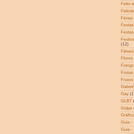
Feito 
Felici
Férias
Festas
Festas
Festiv
(12)
Filmes
Flores
Fotogr
Frutas
Frutos
Gabeir
Gay
(1
GLBT
Golpe
Gráfic
Guia -
Guia - 