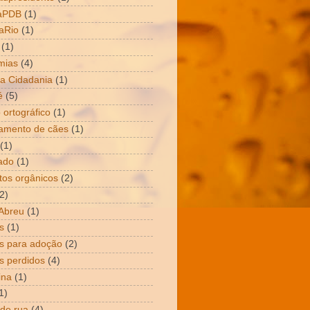
aPDB
(1)
aRio
(1)
(1)
mias
(4)
a Cidadania
(1)
é
(5)
 ortográfico
(1)
amento de cães
(1)
(1)
ado
(1)
tos orgânicos
(2)
2)
Abreu
(1)
s
(1)
s para adoção
(2)
s perdidos
(4)
ina
(1)
1)
 de rua
(4)