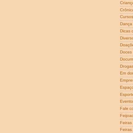
Crianç
Crônic
Curso
Dança
Dicas 
Divers
Doaçõ
Doces
Docum
Droga
Em dom
Empre
Espaço
Esport
Evento
Fale c
Feijoa
Feiras
Feiras 