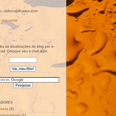
o: izidoro@ilhados.com
 sua conta
a as atualizações do blog por e-
ail. Coloque seu e-mail aqui:
ADORES
letada
(6)
dpresidente
(1)