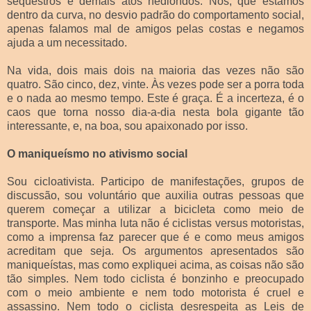
sequestros e demais atos hediondos. Nós, que estamos
dentro da curva, no desvio padrão do comportamento social,
apenas falamos mal de amigos pelas costas e negamos
ajuda a um necessitado.
Na vida, dois mais dois na maioria das vezes não são
quatro. São cinco, dez, vinte. Às vezes pode ser a porra toda
e o nada ao mesmo tempo. Este é graça. É a incerteza, é o
caos que torna nosso dia-a-dia nesta bola gigante tão
interessante, e, na boa, sou apaixonado por isso.
O maniqueísmo no ativismo social
Sou cicloativista. Participo de manifestações, grupos de
discussão, sou voluntário que auxilia outras pessoas que
querem começar a utilizar a bicicleta como meio de
transporte. Mas minha luta não é ciclistas versus motoristas,
como a imprensa faz parecer que é e como meus amigos
acreditam que seja. Os argumentos apresentados são
maniqueístas, mas como expliquei acima, as coisas não são
tão simples. Nem todo ciclista é bonzinho e preocupado
com o meio ambiente e nem todo motorista é cruel e
assassino. Nem todo o ciclista desrespeita as Leis de