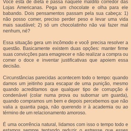
Você está de dieta e passa naquele maldito corredor das
Lojas Americanas. Pega um chocolate e olha para ele
babando. Dois pensamentos passam pela sua cabeça: 1)
não posso comer, preciso perder peso e levar uma vida
mais saudável; 2) só um chocolatinho não vai fazer mal
nenhum, né?
Essa situação gera um incômodo e você precisa resolver a
questão. Basicamente existem duas opções: manter firme
suas convicções para emagrecer e não realizar a compra ou
comer o doce e inventar justificativas que apoiem essa
decisão.
Circunstâncias parecidas acontecem todo o tempo: quando
damos um jeitinho para escapar de uma punição, mesmo
quando acreditamos que qualquer tipo de corrupção é
condenável (colar numa prova ou subornar um guarda),
quando compramos um bem e depois percebemos que não
valia a quantia paga, não querendo ir à academia ou ao
término de um relacionamento amoroso.
É uma ocorrência natural, lidamos com isso o tempo todo e
estamos sempre tentando reduzir o estresse que esses