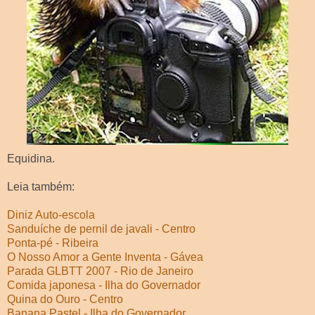
Equidina.
Leia também:
Diniz Auto-escola
Sanduíche de pernil de javali - Centro
Ponta-pé - Ribeira
O Nosso Amor a Gente Inventa - Gávea
Parada GLBTT 2007 - Rio de Janeiro
Comida japonesa - Ilha do Governador
Quina do Ouro - Centro
Banana Pastel - Ilha do Governador