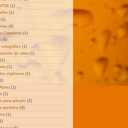
aPDB
(1)
aRio
(1)
(1)
mias
(4)
a Cidadania
(1)
é
(5)
 ortográfico
(1)
amento de cães
(1)
(1)
ado
(1)
tos orgânicos
(2)
2)
Abreu
(1)
s
(1)
s para adoção
(2)
s perdidos
(4)
ina
(1)
1)
 de rua
(4)