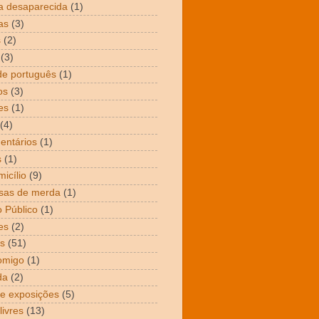
a desaparecida
(1)
as
(3)
s
(2)
(3)
de português
(1)
os
(3)
es
(1)
(4)
entários
(1)
s
(1)
icílio
(9)
sas de merda
(1)
 Público
(1)
es
(2)
s
(51)
omigo
(1)
da
(2)
 e exposições
(5)
livres
(13)