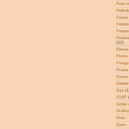
Feito 
Felici
Férias
Festas
Festas
Festiv
(12)
Filmes
Flores
Fotogr
Frutas
Frutos
Gabeir
Gay
(1
GLBT
Golpe
Gráfic
Guia -
Guia - 