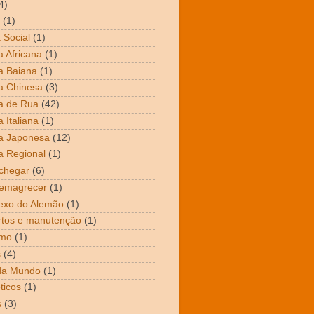
4)
(1)
 Social
(1)
 Africana
(1)
a Baiana
(1)
a Chinesa
(3)
a de Rua
(42)
 Italiana
(1)
a Japonesa
(12)
 Regional
(1)
chegar
(6)
emagrecer
(1)
exo do Alemão
(1)
tos e manutenção
(1)
mo
(1)
s
(4)
da Mundo
(1)
ticos
(1)
s
(3)