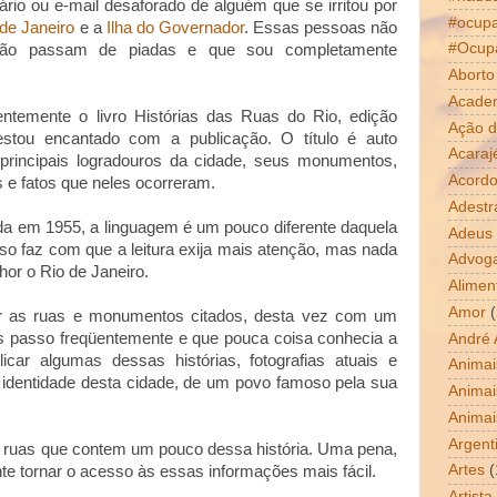
rio ou e-mail desaforado de alguém que se irritou por
#ocup
 de Janeiro
e a
Ilha do Governador
. Essas pessoas não
#Ocup
não passam de piadas e que sou completamente
Aborto
Acade
ntemente o livro Histórias das Ruas do Rio, edição
Ação d
stou encantado com a publicação. O título é auto
Acaraj
 principais logradouros da cidade, seus monumentos,
Acordo
s e fatos que neles ocorreram.
Adestr
ada em 1955, a linguagem é um pouco diferente daquela
Adeus
so faz com que a leitura exija mais atenção, mas nada
Advog
hor o Rio de Janeiro.
Alimen
Amor
(
tar as ruas e monumentos citados, desta vez com um
ais passo freqüentemente e que pouca coisa conhecia a
André 
licar algumas dessas histórias, fotografias atuais e
Animai
a identidade desta cidade, de um povo famoso pela sua
Animai
Animai
Argent
nas ruas que contem um pouco dessa história. Uma pena,
Artes
(
nte tornar o acesso às essas informações mais fácil.
Artista