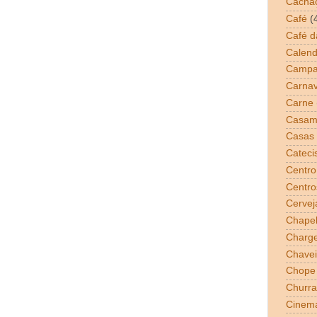
Cacha
Café
(
Café 
Calend
Campa
Carnav
Carne
Casam
Casas 
Cateci
Centro
Centro
Cervej
Chapel
Charg
Chavei
Chope
Churra
Cinem