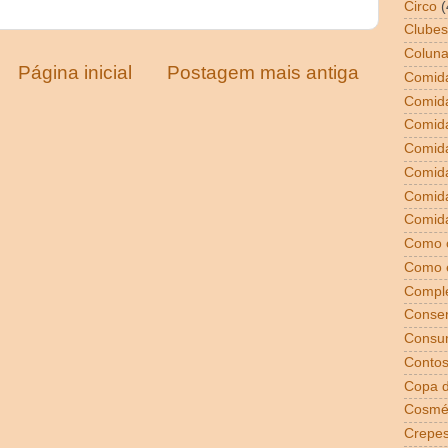
Circo
(
Clubes
Coluna
Página inicial
Postagem mais antiga
Comida
Comid
Comid
Comid
Comida
Comid
Comida
Como 
Como 
Compl
Conser
Consu
Conto
Copa 
Cosmé
Crepe