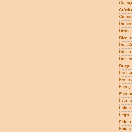
Crianç
Crônic
Curso
Dança
Dicas 
Divers
Doaçõ
Doces
Docum
Droga
Em dom
Empre
Espaço
Esport
Evento
Fale c
Feijoa
Feiras
Feiras 