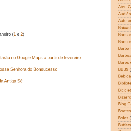
Ateu G
Audiên
Auto e
Baixad
neiro (
1
e
2
)
Bancas
Banco
Barba
Barbea
tarão no Google Maps a partir de fevereiro
Bares 
a Nossa Senhora do Bonsucesso
BBB9
Bebida
a Antiga Sé
Bibliot
Bicicle
Bizarr
Blog 
Boates
Bolos
Buffets