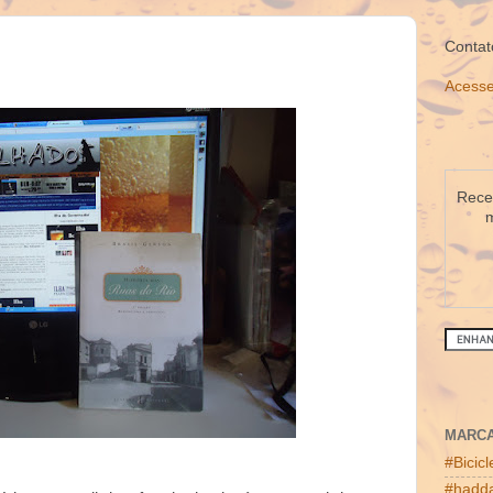
Contat
Acesse
Receb
m
MARC
#Bicic
#hadda