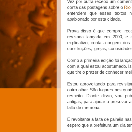
Vez por outra recebo um comentá
conta das postagens sobre o
Rio
entendem que esses textos 
apaixonado por esta cidade.
Prova disso é que comprei rece
revisada lançada em 2000, e e
explicativo, conta a origem dos
construções, igrejas, curiosidade
Como a primeira edição foi lanç
com a qual estou acostumado. Is
que tire o prazer de conhecer mel
Estou aproveitando para revisi
outro olhar. São lugares nos qu
respeito. Diante disso, vou pub
antigas, para ajudar a presevar 
falta de memória.
É revoltante a falta de painéis 
espero que a prefeitura um dia te