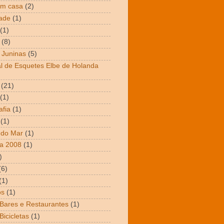
em casa
(2)
dade
(1)
(1)
(8)
 Juninas
(5)
al de Esquetes Elbe de Holanda
(21)
(1)
afia
(1)
(1)
 do Mar
(1)
a 2008
(1)
)
(6)
(1)
os
(1)
 Bares e Restaurantes
(1)
Bicicletas
(1)