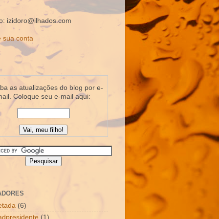
o: izidoro@ilhados.com
 sua conta
a as atualizações do blog por e-
ail. Coloque seu e-mail aqui:
ADORES
letada
(6)
dpresidente
(1)