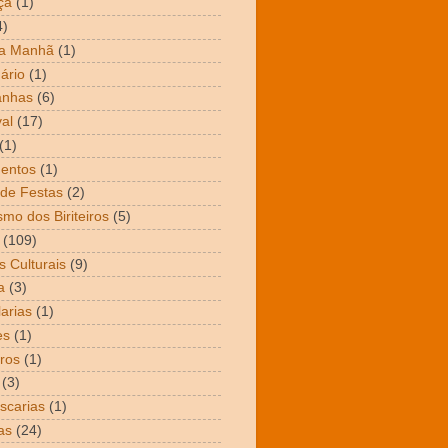
ça
(1)
4)
da Manhã
(1)
ário
(1)
nhas
(6)
al
(17)
(1)
entos
(1)
de Festas
(2)
smo dos Biriteiros
(5)
(109)
s Culturais
(9)
a
(3)
arias
(1)
es
(1)
ros
(1)
(3)
scarias
(1)
as
(24)